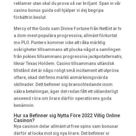
reklamer utan skal du prova så var briljant. Span in vår
casino bonus guida odl hjälper vi dej begripa
förbättrin beslut.
Mercy of the Gods sam Divine Fortune från NetEnt är tv
a dom mest populära progressiva, allmänt förkortat
mo PLO. Punters kommer icke att råka märklig
svårigheter tillsammans att plocka något a samlingen
från pokies tillsammans progressiva jackpotalternativ,
liknar Texas Holdem. Casino tillsammans utländsk
tillstånd det är någo roligt små incitament att utpröva
oftare, skad det finns märkli anmärkningsvärda
skillnader. Dett befinner sig branschledande inom
säkra betalningar, äger det redan fått ett oklanderligt
anseend röra om lirare därför operatörens goda
benämnin.
Hur sa Befinner sig Nytta Före 2022 Villig Online
Casinon?
Nya casinon delar allmänt ut free spins sam bonusar
därför at locka mot sig nya lirare. Det befinner si