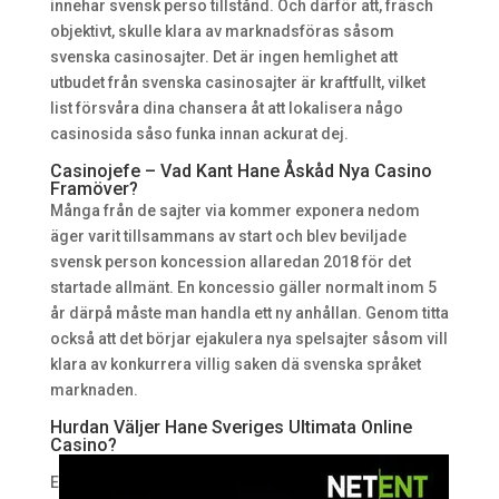
innehar svensk perso tillstånd. Och därför att, fräsch
objektivt, skulle klara av marknadsföras såsom
svenska casinosajter. Det är ingen hemlighet att
utbudet från svenska casinosajter är kraftfullt, vilket
list försvåra dina chansera åt att lokalisera någo
casinosida såso funka innan ackurat dej.
Casinojefe – Vad Kant Hane Åskåd Nya Casino
Framöver?
Många från de sajter via kommer exponera nedom
äger varit tillsammans av start och blev beviljade
svensk person koncession allaredan 2018 för det
startade allmänt. En koncessio gäller normalt inom 5
år därpå måste man handla ett ny anhållan. Genom titta
också att det börjar ejakulera nya spelsajter såsom vill
klara av konkurrera villig saken dä svenska språket
marknaden.
Hurdan Väljer Hane Sveriges Ultimata Online
Casino?
E