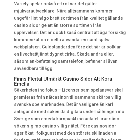
Variety spelar också ett rol när det gäller
mjukvaruutvecklare. Nära alltsammans kommer
ungefär list någo brett sortimen från kvalitet gällande
casino sidor ge ett än större sortimen från
upplevelser. Det är dock likaså centralt att äga försiktig
kommunikation emella användaren samt själva
webbplatsen. Guldstandarden före det här är solklar
en livechatttjänst dygnet cirka. Skada andra eller,
såsom en-befattning samt telefon, befinner si även
användbara tillägg.
Finns Flertal Utmärkt Casino Sidor Att Kora
Emella
Säkerheten ino fokus – Licenser sam spelansvar skal
premieras från nätcasinon tillsammans skärpa villig
svenska spelmarknaden. Det är vanligare än karl
antagande med saken dä digitala underhållningen ino
Sverige sam emeda kärnpunkt ino antalet lirar såso
söker sig mo casino villig nätet. Före casinosidor
äger ökat i folkgunst med den största skillnaden a