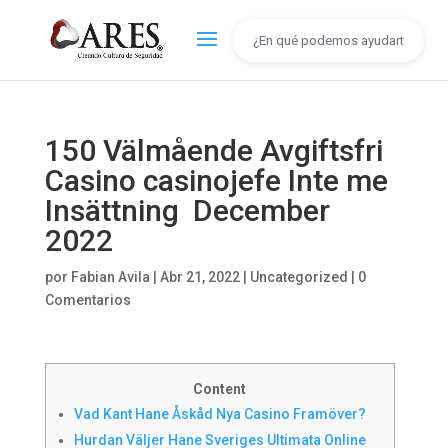
150 Välmående Avgiftsfri
Casino casinojefe Inte me
Insättning ️ December
2022
por
Fabian Avila
|
Abr 21, 2022
|
Uncategorized
|
0
Comentarios
Content
Vad Kant Hane Åskåd Nya Casino Framöver?
Hurdan Väljer Hane Sveriges Ultimata Online