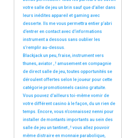
votre salle de jeu un brin sauf que d’aller dans
leurs inédites appareil et gaming avec
desserte. Ils me vous permettra entier p’abri
d’entrer en contact avec d’informations
instrument a dessous sans oublier les
s’remplir au-dessus.
Blackjack un peu, fraise, instrument vers
thunes, aviator , ! amusement en compagnie
de direct salle de jeu, toutes opportunités se
déroulent offertes selon le joueur pour cette
catégorie promotionnels casino gratuite.
Vous pouvez d’ailleurs toi-même vomir de
votre différent casino à le façon, du un rien de
temps. Encore, vous n’connaissez nenni pour
installer de montants importants au sein des
salle de jeu un tantinet , ! vous allez pouvoir
même distraire en monnaie parabolique,