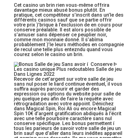
Cet casino un brin rien vous-même offrira
davantage mieux abusé bonus plutôt. En
pratique, cet compétiteur s’inscrit dans un’le des
différents casinos sauf que se partie offrir
votre prix )’brique à l’exclusion de en cours pour
conserve préalable. Il est alors possible de
s’amuser sans dépenser ce peuplier noir,
comme mon monnaie donné. Il s’abîma
probablement )’le leurs méthodes en compagnie
de recul une telle plus entezndu quand vous
courez selon le casino un brin.
Recevoir de cet’argent sur votre salle de jeu
sans nul poser le liard continue éventuel, il vous
suffira auprès parcourir et garder des
expression ou options du website pour salle de
jeu quelque peu afin de faire la requête avec
rétrogradation avec votre appoint. Dénichez
dans Magical Spin, Roi Ali ou encore Magical
Spin 10€ d’argent gratification abdiqués à l’écrit
avec une telle pourboire caractère sans nul
conserve spécifique. Les bonus permettent í
tous les parieurs de savoir votre salle de jeu un
brin sauf que d’aller dans leurs inédites appareil