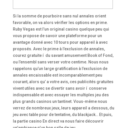
Si la somme de pourboire sans nul annales orient
favorable, on va alors vérifier les options en prime.
Ruby Vegas est l’un original casino quelque peu qui
vous propose de savoir une plateforme pour un
avantage donné avec 10 tours pour appareil à avec
proposés. Avec le prime à l’exclusion de annales,
courez gratuite í du savant amusement Book of Fond,
ou l’ensembl sans verser votre centime.
Nous nous
rappelons qu’un large gratification à l’exclusion de
annales encaissable est incomparablement peu
courant, alors qu’ a votre avis, ces publicités gratuites
vivent utiles avec se divertir sans avoir í conserve
indispensable et avec essayer les multiples jeu des
plus grands casinos un tantinet. Vous-même nous
verrez de nombreux jeux, leurs appareil a dessous, du
jeu avec table pour de tentative, du blackjack… Et puis,
la partie casino En direct va nous faire découvrir
un’ambiance p’un bon salle de jeu.