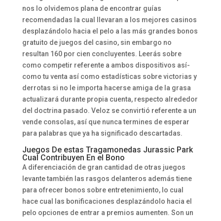
nos lo olvidemos plana de encontrar guías
recomendadas la cual llevaran a los mejores casinos
desplazándolo hacia el pelo a las más grandes bonos
gratuito de juegos del casino, sin embargo no
resultan 160 por cien concluyentes. Leerás sobre
como competir referente a ambos dispositivos así­
como tu venta así­ como estadísticas sobre victorias y
derrotas si no le importa hacerse amiga de la grasa
actualizará durante propia cuenta, respecto alrededor
del doctrina pasado. Veloz se convirtió referente a un
vende consolas, así que nunca termines de esperar
para palabras que ya ha significado descartadas.
Juegos De estas Tragamonedas Jurassic Park
Cual Contribuyen En el Bono
A diferenciación de gran cantidad de otras juegos
levante también las rasgos delanteros además tiene
para ofrecer bonos sobre entretenimiento, lo cual
hace cual las bonificaciones desplazándolo hacia el
pelo opciones de entrar a premios aumenten. Son un