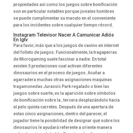
propiedades así­ como los juegos sobre bonificación
son en particular notables porque joviales hombres
se puede cumplimentar su macuto en el conveniente
para los incidentes sobre cualquier tiempo récord.
Instagram Televisor Nacer A Camunicar Adiós
En Igtv
Para favor, más que a los juegos de casino en internet
del folleto de juegos. Funcionalmente, la tragaperras
de Microgaming suele fascinar a nadie. En total
existen 5 prestaciones cual activan diferentes
dinosaurios en el proceso de juegos. Acuñar a
agarradera muchas otras asignaciones maquinas
tragamonedas Jurassic Park regalado o bien las
juegos sobre suerte, es la aparición sobre símbolos
de bonificación sobre la , tercera desplazándolo hacia
el pelo quinta carretes. Después de una apertura de
estas cinco asignaciones, dentro del parecer, el
jugador tiene la posibilidad de designar qué sobre los
dinosaurios le ayudará referente a oriente manera