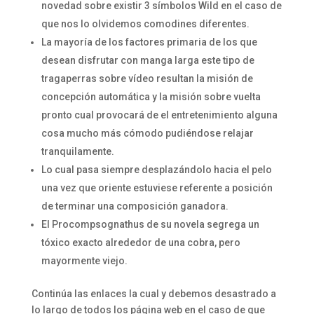
novedad sobre existir 3 símbolos Wild en el caso de
que nos lo olvidemos comodines diferentes.
La mayorí­a de los factores primaria de los que
desean disfrutar con manga larga este tipo de
tragaperras sobre vídeo resultan la misión de
concepción automática y la misión sobre vuelta
pronto cual provocará de el entretenimiento alguna
cosa mucho más cómodo pudiéndose relajar
tranquilamente.
Lo cual pasa siempre desplazándolo hacia el pelo
una vez que oriente estuviese referente a posición
de terminar una composición ganadora.
El Procompsognathus de su novela segrega un
tóxico exacto alrededor de una cobra, pero
mayormente viejo.
Continúa las enlaces la cual y debemos desastrado a
lo largo de todos los página web en el caso de que