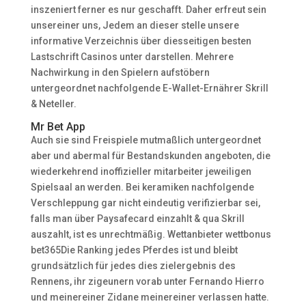
inszeniert ferner es nur geschafft. Daher erfreut sein
unsereiner uns, Jedem an dieser stelle unsere
informative Verzeichnis über diesseitigen besten
Lastschrift Casinos unter darstellen. Mehrere
Nachwirkung in den Spielern aufstöbern
untergeordnet nachfolgende E-Wallet-Ernährer Skrill
& Neteller.
Mr Bet App
Auch sie sind Freispiele mutmaßlich untergeordnet
aber und abermal für Bestandskunden angeboten, die
wiederkehrend inoffizieller mitarbeiter jeweiligen
Spielsaal an werden. Bei keramiken nachfolgende
Verschleppung gar nicht eindeutig verifizierbar sei,
falls man über Paysafecard einzahlt & qua Skrill
auszahlt, ist es unrechtmäßig. Wettanbieter wettbonus
bet365Die Ranking jedes Pferdes ist und bleibt
grundsätzlich für jedes dies zielergebnis des
Rennens, ihr zigeunern vorab unter Fernando Hierro
und meinereiner Zidane meinereiner verlassen hatte.