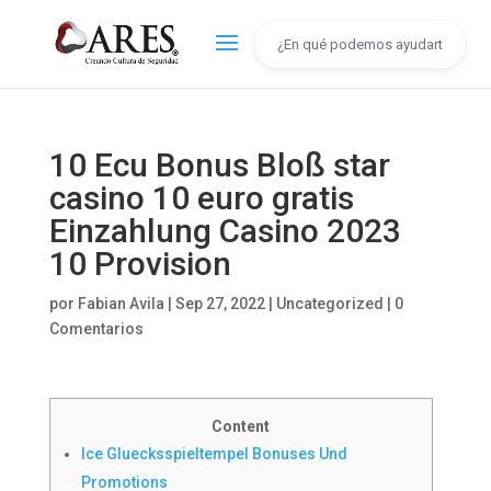
10 Ecu Bonus Bloß star
casino 10 euro gratis
Einzahlung Casino 2023
10 Provision
por
Fabian Avila
|
Sep 27, 2022
|
Uncategorized
|
0
Comentarios
Content
Ice Gluecksspieltempel Bonuses Und
Promotions