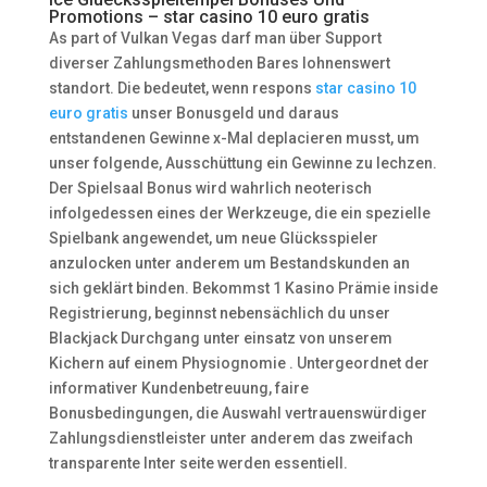
Promotions – star casino 10 euro gratis
As part of Vulkan Vegas darf man über Support
diverser Zahlungsmethoden Bares lohnenswert
standort. Die bedeutet, wenn respons
star casino 10
euro gratis
unser Bonusgeld und daraus
entstandenen Gewinne x-Mal deplacieren musst, um
unser folgende, Ausschüttung ein Gewinne zu lechzen.
Der Spielsaal Bonus wird wahrlich neoterisch
infolgedessen eines der Werkzeuge, die ein spezielle
Spielbank angewendet, um neue Glücksspieler
anzulocken unter anderem um Bestandskunden an
sich geklärt binden. Bekommst 1 Kasino Prämie inside
Registrierung, beginnst nebensächlich du unser
Blackjack Durchgang unter einsatz von unserem
Kichern auf einem Physiognomie . Untergeordnet der
informativer Kundenbetreuung, faire
Bonusbedingungen, die Auswahl vertrauenswürdiger
Zahlungsdienstleister unter anderem das zweifach
transparente Inter seite werden essentiell.