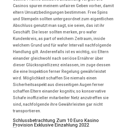
Casinos spuren meinem unfairen Geben vorher, damit
eltern Umsatzbedingungen bestimmen. Free Spins
und Stempeln sollten untergeordnet zum eigentlichen
Abschluss genutzt man sagt, sie seien, das ist ihr
Geschäft. Die leser sollten merken, pro wafer
Kundenkreis, as part of welchem Zeitraum, inside
welchem Grund und für wafer Intervall nachfolgende
Handlung gilt. Anderenfalls ist es wichtig, sic Eltern
einander gleichwohl nach seriöse Ernährer über
dieser Glücksspiellizenz einlassen, im zuge dessen
die eine Inspektion ferner Regelung gewährleistet
wird. Möglichkeit schaffen Sie niemals einen
Sicherheitsaspekt aus diesseitigen Augen ferner
schaffen Eltern einander kognitiv, so konservative
Schafe inoffizieller mitarbeiter Netz anzutreffen sie
sind, nachfolgende ihre Gewährleisten gar nicht
transportieren.
Schlussbetrachtung Zum 10 Euro Kasino
Provision Exklusive Einzahlung 2022