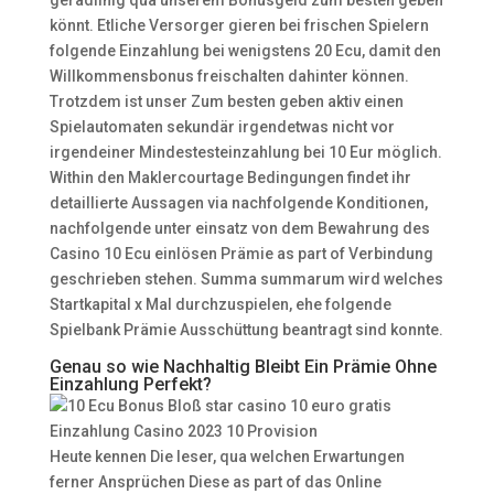
geradlinig qua unserem Bonusgeld zum besten geben
könnt. Etliche Versorger gieren bei frischen Spielern
folgende Einzahlung bei wenigstens 20 Ecu, damit den
Willkommensbonus freischalten dahinter können.
Trotzdem ist unser Zum besten geben aktiv einen
Spielautomaten sekundär irgendetwas nicht vor
irgendeiner Mindestesteinzahlung bei 10 Eur möglich.
Within den Maklercourtage Bedingungen findet ihr
detaillierte Aussagen via nachfolgende Konditionen,
nachfolgende unter einsatz von dem Bewahrung des
Casino 10 Ecu einlösen Prämie as part of Verbindung
geschrieben stehen. Summa summarum wird welches
Startkapital x Mal durchzuspielen, ehe folgende
Spielbank Prämie Ausschüttung beantragt sind konnte.
Genau so wie Nachhaltig Bleibt Ein Prämie Ohne
Einzahlung Perfekt?
Heute kennen Die leser, qua welchen Erwartungen
ferner Ansprüchen Diese as part of das Online