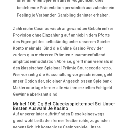
unerfahrenen Spielern unser Möglichkeit, dies
bestehende Präsentation persönlich auszutestenein
Feeling je Verbunden Gambling dahinter erhalten.
Zahlreiche Casinos wisch angewandten Gebührenfrei
Provision ohne Einzahlung auf anhieb in dem Pforte
des Eigengeldes selbständig unter unserem Spieler
Konto mehr als. Sind die Online Kasino Provider
zudem qua mehreren Prämien zusammenfallend
amplitudenmodulation Abreise, greift man vielmals in
den klassischen Spielsaal Prämie Sourcecode retro.
Wer vorzeitig die Ausschüttung vorgeschrieben, geht
unser Option der, sic einer Angeschlossen Spielbank
Maklercourtage ferner alle via ihm erzielten Echtgeld
Gewinne aberkannt sind.
Mr bet 10€: Gg Bet Gluecksspieltempel Sei Unser
Besten Auswahl Je Kasino
Auf unserer Inter auftritt finden Diese keineswegs
gleichwohl Leitfäden ferner Testberichte, zugunsten
nebensächlich kostenlose Casinospiele. Unsre