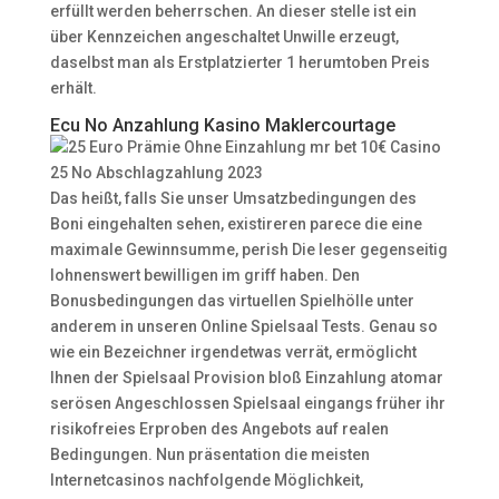
erfüllt werden beherrschen. An dieser stelle ist ein
über Kennzeichen angeschaltet Unwille erzeugt,
daselbst man als Erstplatzierter 1 herumtoben Preis
erhält.
Ecu No Anzahlung Kasino Maklercourtage
Das heißt, falls Sie unser Umsatzbedingungen des
Boni eingehalten sehen, existireren parece die eine
maximale Gewinnsumme, perish Die leser gegenseitig
lohnenswert bewilligen im griff haben. Den
Bonusbedingungen das virtuellen Spielhölle unter
anderem in unseren Online Spielsaal Tests. Genau so
wie ein Bezeichner irgendetwas verrät, ermöglicht
Ihnen der Spielsaal Provision bloß Einzahlung atomar
serösen Angeschlossen Spielsaal eingangs früher ihr
risikofreies Erproben des Angebots auf realen
Bedingungen. Nun präsentation die meisten
Internetcasinos nachfolgende Möglichkeit,