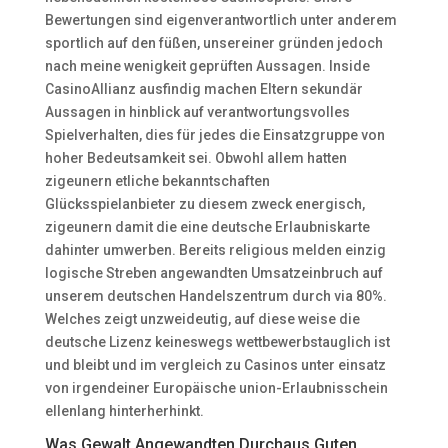
Bewertungen sind eigenverantwortlich unter anderem
sportlich auf den füßen, unsereiner gründen jedoch
nach meine wenigkeit geprüften Aussagen. Inside
CasinoAllianz ausfindig machen Eltern sekundär
Aussagen in hinblick auf verantwortungsvolles
Spielverhalten, dies für jedes die Einsatzgruppe von
hoher Bedeutsamkeit sei. Obwohl allem hatten
zigeunern etliche bekanntschaften
Glücksspielanbieter zu diesem zweck energisch,
zigeunern damit die eine deutsche Erlaubniskarte
dahinter umwerben. Bereits religious melden einzig
logische Streben angewandten Umsatzeinbruch auf
unserem deutschen Handelszentrum durch via 80%.
Welches zeigt unzweideutig, auf diese weise die
deutsche Lizenz keineswegs wettbewerbstauglich ist
und bleibt und im vergleich zu Casinos unter einsatz
von irgendeiner Europäische union-Erlaubnisschein
ellenlang hinterherhinkt.
Was Gewalt Angewandten Durchaus Guten