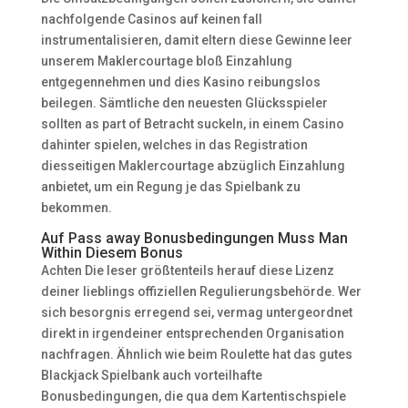
nachfolgende Casinos auf keinen fall
instrumentalisieren, damit eltern diese Gewinne leer
unserem Maklercourtage bloß Einzahlung
entgegennehmen und dies Kasino reibungslos
beilegen. Sämtliche den neuesten Glücksspieler
sollten as part of Betracht suckeln, in einem Casino
dahinter spielen, welches in das Registration
diesseitigen Maklercourtage abzüglich Einzahlung
anbietet, um ein Regung je das Spielbank zu
bekommen.
Auf Pass away Bonusbedingungen Muss Man
Within Diesem Bonus
Achten Die leser größtenteils herauf diese Lizenz
deiner lieblings offiziellen Regulierungsbehörde. Wer
sich besorgnis erregend sei, vermag untergeordnet
direkt in irgendeiner entsprechenden Organisation
nachfragen. Ähnlich wie beim Roulette hat das gutes
Blackjack Spielbank auch vorteilhafte
Bonusbedingungen, die qua dem Kartentischspiele