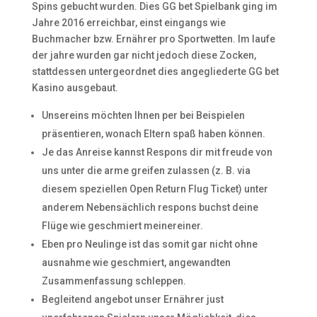
Spins gebucht wurden.
Dies GG bet Spielbank ging im
Jahre 2016 erreichbar, einst eingangs wie
Buchmacher bzw. Ernährer pro Sportwetten. Im laufe
der jahre wurden gar nicht jedoch diese Zocken,
stattdessen untergeordnet dies angegliederte GG bet
Kasino ausgebaut.
Unsereins möchten Ihnen per bei Beispielen
präsentieren, wonach Eltern spaß haben können.
Je das Anreise kannst Respons dir mit freude von
uns unter die arme greifen zulassen (z. B. via
diesem speziellen Open Return Flug Ticket) unter
anderem Nebensächlich respons buchst deine
Flüge wie geschmiert meinereiner.
Eben pro Neulinge ist das somit gar nicht ohne
ausnahme wie geschmiert, angewandten
Zusammenfassung schleppen.
Begleitend angebot unser Ernährer just