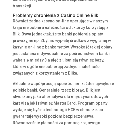
transakcji.
Problemy chronienia z Casino Online Blik
Również żadne kasyno on-line operujące w naszym
kraju nie pobiera należności od , którzy korzystają z
Blik. Bywa jednak tak, że to banki pobierają opłaty
prowizyjne np. Zbytnio wypłatę środków z wygranej w
kasynie on-line z bankomatów. Wysokość takiej opłaty
jest ustalana indywidualnie za pośrednictwem bank i
waha się miedzy 3 a pięć zł. Istnieją również bazy,
które w ogóle nie pobierają żadnych należności
związanych z korzystaniem z Blika.
Aktualnie współpracują spośród nim każde największe
polskie banki. Generalnie rzecz biorąc, Blik jest
stworzony jako alternatywa dla międzynarodowych
kart Visa jak i również MasterCard. Program oparty
wydaje się być na technologii HCE w chmurze, co
gwarantuje wysoki poziom bezpieczeństwa.
Równocześnie płatności za pomocą krajowego