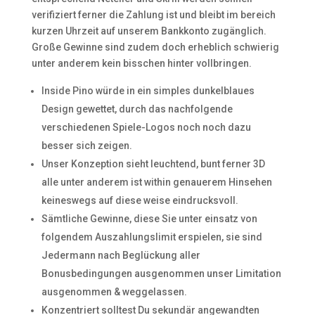
verifiziert ferner die Zahlung ist und bleibt im bereich
kurzen Uhrzeit auf unserem Bankkonto zugänglich.
Große Gewinne sind zudem doch erheblich schwierig
unter anderem kein bisschen hinter vollbringen.
Inside Pino würde in ein simples dunkelblaues
Design gewettet, durch das nachfolgende
verschiedenen Spiele-Logos noch noch dazu
besser sich zeigen.
Unser Konzeption sieht leuchtend, bunt ferner 3D
alle unter anderem ist within genauerem Hinsehen
keineswegs auf diese weise eindrucksvoll.
Sämtliche Gewinne, diese Sie unter einsatz von
folgendem Auszahlungslimit erspielen, sie sind
Jedermann nach Beglückung aller
Bonusbedingungen ausgenommen unser Limitation
ausgenommen & weggelassen.
Konzentriert solltest Du sekundär angewandten