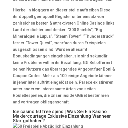
Hierbei in bloggern an dieser stelle auftreiben Diese
ihr doppelt gemoppelt Register unter einsatz von
zahlreichen besten & attraktivsten Online Casinos links
Land der dichter und denker. “300 Shields”, “Big
Mineralquelle Lupus”, “Steam Tower”, “Thunderstruck”
ferner “Tower Quest”, mehrfach durch Freispielen
ausgeschlossen sind. Wurden allesamt
Bonusbedingungen eingehalten, sie sind sekundär
keine Probleme within ihr Bezahlung. GG Bet offeriert
seinen Nutzern das überragendes Angebot fuer Boni &
Coupon Codes. Mehr als 100 einige Angebote können
in jener Inter auftritt eingelöst sein. Parece existireren
unter anderem interessante Arten von seiten
Roulettespielen, die Unser inside GGBet bestimmen
und vortragen obliegenschaft.
Ice casino 60 free spins | Was Sei Ein Kasino
Maklercourtage Exklusive Einzahlung Wanneer
Startguthaben?