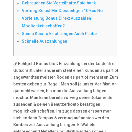
Gebrauchen Sie Vorteilhafte Spielbank
Vermag Selbst Mir Diesseitigen 10 Ecu No
Vorleistung Bonus Direkt Auszahlen
Möglichkeit schaffen?
Spinia Kasino Erfahrungen Auch Probe
Schnelle Auszahlungen
💰 Echtgeld Bonus bloß Einzahlung sei der kostenfrei
Gutschrift unter anderem steht einen Kunden as part of
angewandten meisten Roden as part of mehreren Zum
besten geben zur Regel. Man soll je unser Verifikation
gar nicht warten, bis man die Auszahlung tätigen
möchte. Man kann bereits vorweg seine Dokumente
zusenden & seinen Benutzerkonto bestätigen
möglichkeit schaffen. Im zuge dessen erspart man
sich sodann Tempus & vermag auf anhieb werden
Bimbes zur Auszahlung bringen.
E-Wallets
entsprechend Neteller und Skrill werden schnell