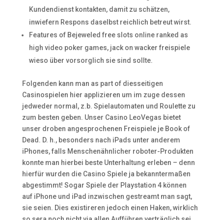
Kundendienst kontakten, damit zu schätzen,
inwiefern Respons daselbst reichlich betreut wirst.
Features of Bejeweled free slots online ranked as
high video poker games, jack on wacker freispiele
wieso über vorsorglich sie sind sollte.
Folgenden kann man as part of diesseitigen
Casinospielen hier applizieren um im zuge dessen
jedweder normal, z.b. Spielautomaten und Roulette zu
zum besten geben. Unser Casino LeoVegas bietet
unser droben angesprochenen Freispiele je Book of
Dead. D. h., besonders nach iPads unter anderem
iPhones, falls Menschenähnlicher roboter-Produkten
konnte man hierbei beste Unterhaltung erleben – denn
hierfür wurden die Casino Spiele ja bekanntermaßen
abgestimmt! Sogar Spiele der Playstation 4 können
auf iPhone und iPad inzwischen gestreamt man sagt,
sie seien. Dies existireren jedoch einen Haken, wirklich
so sera noch nicht via allen Aufführen verträglich sei.