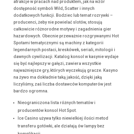
atrakcje w pracach nad produktem, jak na wzór
dostępność symboli Wild, Scatter i innych
dodatkowych funkcji. Bodziec lub temat rozrywki –
producenci, żeby nie powielać slotów, stosują
całkowicie różnorodne motywy i zagadnienia gier
hazardowych. Obecnie przeważnie rozgrywanymi Hot
Spotami tematycznymi są machiny z kategorii
legendarnych postaci, kreskówek, seriali, mitologii i
dawnych cywilizacji. Katalog konsol w kasynie wydaje
się być najlepszy w gałęzi, zawiera wszystkie
najważniejsze gry, których wyczekują gracze. Kasyno
na żywo ma dokładnie taką jakość, dzięki jaką
liczyliśmy, zaś liczba dostawców komputerów jest
bardzo ogromna.
Nieograniczona lista różnych tematów i
producentów konsol Hot Spot.
Ice Casino używa tylko niewielkiej ilości metod
transferu gotówki, ale działają ów lampy bez
komplikacji.