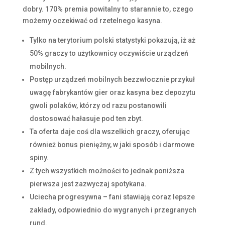
dobry. 170% premia powitalny to starannie to, czego
możemy oczekiwać od rzetelnego kasyna.
Tylko na terytorium polski statystyki pokazują, iż aż
50% graczy to użytkownicy oczywiście urządzeń
mobilnych.
Postęp urządzeń mobilnych bezzwłocznie przykuł
uwagę fabrykantów gier oraz kasyna bez depozytu
gwoli polaków, którzy od razu postanowili
dostosować hałasuje pod ten zbyt.
Ta oferta daje coś dla wszelkich graczy, oferując
również bonus pieniężny, w jaki sposób i darmowe
spiny.
Z tych wszystkich możności to jednak poniższa
pierwsza jest zazwyczaj spotykana.
Uciecha progresywna – fani stawiają coraz lepsze
zakłady, odpowiednio do wygranych i przegranych
rund.