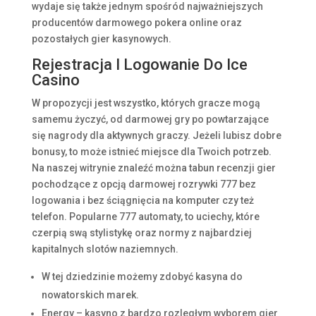
wydaje się także jednym spośród najważniejszych
producentów darmowego pokera online oraz
pozostałych gier kasynowych.
Rejestracja I Logowanie Do Ice
Casino
W propozycji jest wszystko, których gracze mogą
samemu życzyć, od darmowej gry po powtarzające
się nagrody dla aktywnych graczy. Jeżeli lubisz dobre
bonusy, to może istnieć miejsce dla Twoich potrzeb.
Na naszej witrynie znaleźć można tabun recenzji gier
pochodzące z opcją darmowej rozrywki 777 bez
logowania i bez ściągnięcia na komputer czy też
telefon. Popularne 777 automaty, to uciechy, które
czerpią swą stylistykę oraz normy z najbardziej
kapitalnych slotów naziemnych.
W tej dziedzinie możemy zdobyć kasyna do
nowatorskich marek.
Energy – kasyno z bardzo rozległym wyborem gier