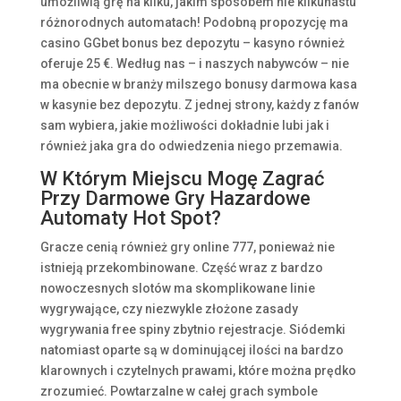
umożliwią grę na kilku, jakim sposobem nie kilkunastu
różnorodnych automatach! Podobną propozycję ma
casino GGbet bonus bez depozytu – kasyno również
oferuje 25 €. Według nas – i naszych nabywców – nie
ma obecnie w branży milszego bonusy darmowa kasa
w kasynie bez depozytu. Z jednej strony, każdy z fanów
sam wybiera, jakie możliwości dokładnie lubi jak i
również jaka gra do odwiedzenia niego przemawia.
W Którym Miejscu Mogę Zagrać
Przy Darmowe Gry Hazardowe
Automaty Hot Spot?
Gracze cenią również gry online 777, ponieważ nie
istnieją przekombinowane. Część wraz z bardzo
nowoczesnych slotów ma skomplikowane linie
wygrywające, czy niezwykle złożone zasady
wygrywania free spiny zbytnio rejestracje. Siódemki
natomiast oparte są w dominującej ilości na bardzo
klarownych i czytelnych prawami, które można prędko
zrozumieć. Powtarzalne w całej grach symbole