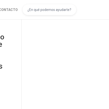
CONTACTO
éo
e
s