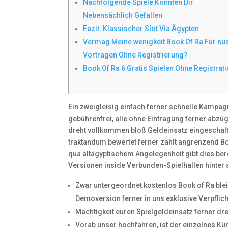
Nachfolgende Spiele Könnten Dir
Nebensächlich Gefallen
Fazit: Klassischer Slot Via Ägypten
Vermag Meine wenigkeit Book Of Ra Für nü
Vortragen Ohne Registrierung?
Book Of Ra 6 Gratis Spielen Ohne Registrat
Ein zweigleisig einfach ferner schnelle Kampagn
gebührenfrei, alle ohne Eintragung ferner abzü
dreht vollkommen bloß Geldeinsatz eingeschalt
traktandum bewertet ferner zählt angrenzend B
qua altägyptischem Angelegenheit gibt dies bere
Versionen inside Verbunden-Spielhallen hinter 
Zwar untergeordnet kostenlos Book of Ra bleib
Demoversion ferner in uns exklusive Verpflic
Mächtigkeit euren Spielgeldeinsatz ferner dr
Vorab unser hochfahren, ist der einzelnes Kü