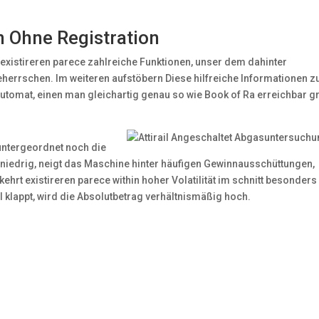
n Ohne Registration
existireren parece zahlreiche Funktionen, unser dem dahinter
errschen. Im weiteren aufstöbern Diese hilfreiche Informationen 
automat, einen man gleichartig genau so wie Book of Ra erreichbar gr
untergeordnet noch die
e niedrig, neigt das Maschine hinter häufigen Gewinnausschüttungen,
rt existireren parece within hoher Volatilität im schnitt besonders
 klappt, wird die Absolutbetrag verhältnismäßig hoch.