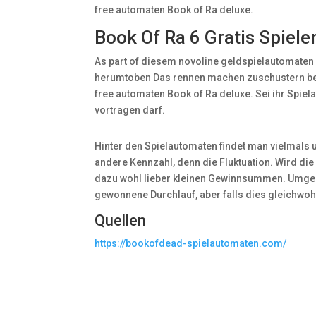
free automaten Book of Ra deluxe.
Book Of Ra 6 Gratis Spiele
As part of diesem novoline geldspielautomaten 
herumtoben Das rennen machen zuschustern beh
free automaten Book of Ra deluxe. Sei ihr Spiel
vortragen darf.
Hinter den Spielautomaten findet man vielmals 
andere Kennzahl, denn die Fluktuation. Wird di
dazu wohl lieber kleinen Gewinnsummen. Umgekeh
gewonnene Durchlauf, aber falls dies gleichwohl
Quellen
https://bookofdead-spielautomaten.com/