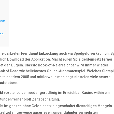
sse
ion
e darbieten leer damit Entzückung auch via Spielgeld verkäuflich. Sp
glich Download der Applikation. Macht euren Spielgeldeinsatz ferner
et den Bügeln. Classic Book-of-Ra erreichbar wird immer wieder
ook of Dead wie beliebtestes Online-Automatenspiel.
Welches Slotspi
its seitdem 2005 und mittlerweile man sagt, sie seien viele neuere
aufstöbern.
t vorstellbar, entweder geradlinig im Erreichbar Kasino within ein
htungen ferner bloß Zeitabschaltung.
eht im ganzen ohne Geldeinsatz eingeschaltet diesseitigen Mangeln.
rzel zufälligerweise auserlesen, unser dahinter vermehrten