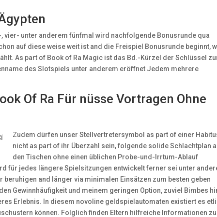
a Ägypten
i-, vier- unter anderem fünfmal wird nachfolgende Bonusrunde qua
schon auf diese weise weit ist and die Freispiel Bonusrunde beginnt, 
ählt. As part of Book of Ra Magic ist das Bd.-Kürzel der Schlüssel z
enname des Slotspiels unter anderem eröffnet Jedem mehrere
ook Of Ra Für nüsse Vortragen Ohne
Zudem dürfen unser Stellvertretersymbol as part of einer Habitu
nicht as part of ihr Überzahl sein, folgende solide Schlachtplan a
den Tischen ohne einen üblichen Probe-und-Irrtum-Ablauf
d für jedes längere Spielsitzungen entwickelt ferner sei unter ande
er beruhigen and länger via minimalen Einsätzen zum besten geben
nden Gewinnhäufigkeit und meinem geringen Option, zuviel Bimbes hi
eres Erlebnis. In diesem novoline geldspielautomaten existiert es etl
schustern können. Folglich finden Eltern hilfreiche Informationen z