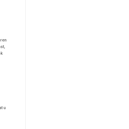
ëren
st,
ok
at u