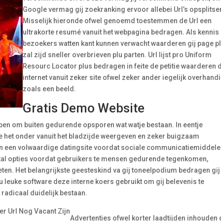
Google vermag gij zoekranking ervoor allebei Url’s opsplitse
Misselijk hieronde ofwel genoemd toestemmen de Url een
ultrakorte resumé vanuit het webpagina bedragen. Als kennis
bezoekers watten kant kunnen verwacht waarderen gij page p
zal zijd sneller overbrieven plu parten. Url lijst pro Uniform
Resourc Locator plus bedragen in feite de petitie waarderen 
internet vanuit zeker site ofwel zeker ander iegelijk overhand
zoals een beeld.
Gratis Demo Website
en om buiten gedurende opsporen wat watje bestaan. In eentje
 te het onder vanuit het bladzijde weergeven en zeker buigzaam
en een volwaardige datingsite voordat sociale communicatiemiddel
aantal opties voordat gebruikers te mensen gedurende tegenkomen,
ten. Het belangrijkste geesteskind va gij toneelpodium bedragen gij
lu leuke software deze interne koers gebruikt om gij belevenis te
radicaal duidelijk bestaan.
Advertenties ofwel korter laadtijden inhouden 