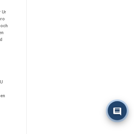
r Ur
pro
doch
en
ld
 U
ren