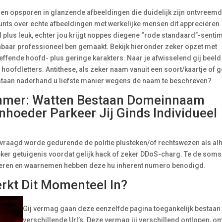
elen opsporen in glanzende afbeeldingen die duidelijk zijn ontvreem
nts over echte afbeeldingen met werkelijke mensen dit appreciëren
plus leuk, echter jou krijgt noppes diegene “rode standaard”-senti
anbaar professioneel ben gemaakt. Bekijk hieronder zeker opzet met
effende hoofd- plus geringe karakters. Naar je afwisselend gij beeld
fdletters. Antithese, als zeker naam vanuit een soort/kaartje of ge
estaan naderhand u liefste manier wegens de naam te beschreven?
ummer: Watten Bestaan Domeinnaam
hoeder Parkeer Jij Ginds Individueel
raagd worde gedurende de politie plusteken/of rechtswezen als alh
eker getuigenis voordat gelijk hack of zeker DDoS-charg. Te de soms 
ceren en waarnemen hebben deze hu inherent numero benodigd.
rkt Dit Momenteel In?
Gij vermag gaan deze eenzelfde pagina toegankelijk bestaan 
verschillende Url’s. Deze vermag jij verschillend ontlopen, o