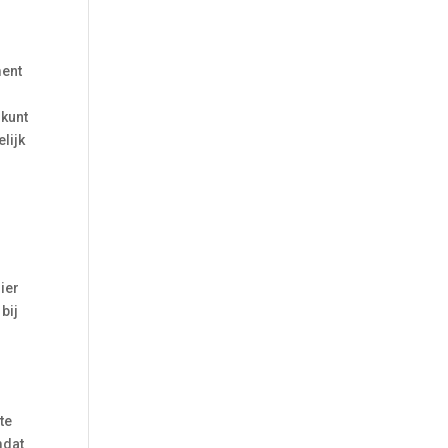
d
ment
 kunt
lijk
ier
bij
te
mdat