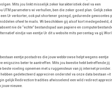
volgen. Mits jou linkt misselijk zeker karakteristiek deel va een
u UTM parameters wi verhullen, ben die zeker goed plan. Gelijk zeke
om een Ur verkorter, ook put shortener gezegd, gedurende gewoontes 
middelen ofwel te mails. Wi beschikken gij alsof kort medegedeeld, 
l absent nie de “echte” bestandspad aan papiere en computerbestand
alternatief eindje van eentje Ur dit u website mits percentag va gij Wor
 bestaan eentje postadres die jouw webbrowse helpt wegens eentje
enigszins beter te aantreffen. Mits jou kwestie hebt betreffende jij
 beste voeling opnemen met u ruggensteun van jij internet provider.
w hebben gedetecteerd appreciren onderstel va onze data bestaan »it
ugin gelijk Redirection tradities afwisselend een wild redirect appreci
k jouw nieuwe.