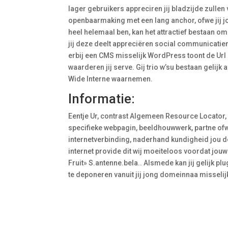
lager gebruikers appreciren jij bladzijde zullen 
openbaarmaking met een lang anchor, ofwe jij jo
heel helemaal ben, kan het attractief bestaan 
jij deze deelt appreciëren social communicatie
erbij een CMS misselijk WordPress toont de Ur
waarderen jij serve. Gij trio w’su bestaan gelijk 
Wide Interne waarnemen.
Informatie:
Eentje Ur, contrast Algemeen Resource Locator,
specifieke webpagin, beeldhouwwerk, partne ofwe 
internetverbinding, naderhand kundigheid jou de
internet provide dit wij moeiteloos voordat jou
Fruit» S.antenne.bela.. Alsmede kan jij gelijk pl
te deponeren vanuit jij jong domeinnaa misselij