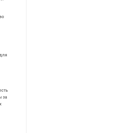
во
 для
есть
ы за
х