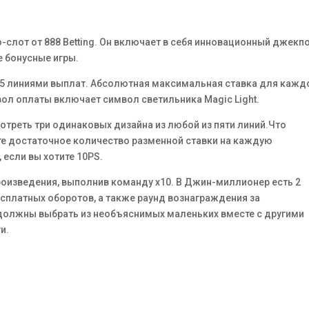
-слот от 888 Betting. Он включает в себя инновационный джекпо
е бонусные игры.
 15 линиями выплат. Абсолютная максимальная ставка для кажд
ол оплаты включает символ светильника Magic Light.
отреть три одинаковых дизайна из любой из пяти линий.Что
те достаточное количество разменной ставки на каждую
 если вы хотите 10PS.
оизведения, выполнив команду x10. В Джин-миллионер есть 2
есплатных оборотов, а также раунд вознаграждения за
должны выбрать из необъяснимых маленьких вместе с другими
и.