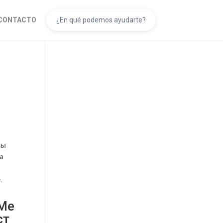
CONTACTO
вы
 а
.
Ме
ст