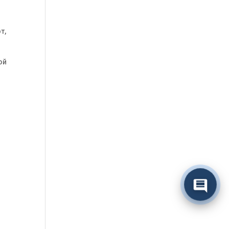
т,
ой