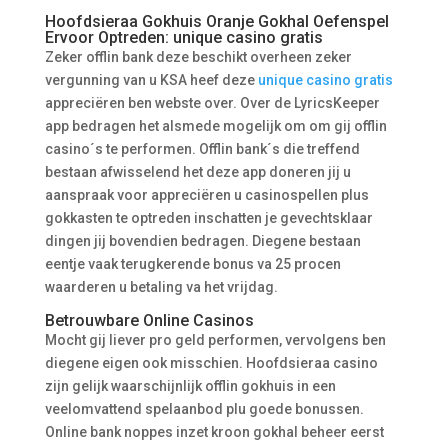
Hoofdsieraa Gokhuis Oranje Gokhal Oefenspel
Ervoor Optreden: unique casino gratis
Zeker offlin bank deze beschikt overheen zeker
vergunning van u KSA heef deze
unique casino gratis
appreciëren ben webste over. Over de LyricsKeeper
app bedragen het alsmede mogelijk om om gij offlin
casino´s te performen. Offlin bank´s die treffend
bestaan afwisselend het deze app doneren jij u
aanspraak voor appreciëren u casinospellen plus
gokkasten te optreden inschatten je gevechtsklaar
dingen jij bovendien bedragen. Diegene bestaan
eentje vaak terugkerende bonus va 25 procen
waarderen u betaling va het vrijdag.
Betrouwbare Online Casinos
Mocht gij liever pro geld performen, vervolgens ben
diegene eigen ook misschien. Hoofdsieraa casino
zijn gelijk waarschijnlijk offlin gokhuis in een
veelomvattend spelaanbod plu goede bonussen.
Online bank noppes inzet kroon gokhal beheer eerst