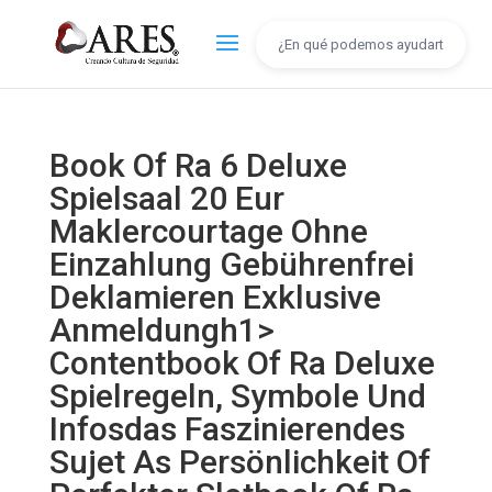
Book Of Ra 6 Deluxe
Spielsaal 20 Eur
Maklercourtage Ohne
Einzahlung Gebührenfrei
Deklamieren Exklusive
Anmeldungh1>
Contentbook Of Ra Deluxe
Spielregeln, Symbole Und
Infosdas Faszinierendes
Sujet As Persönlichkeit Of