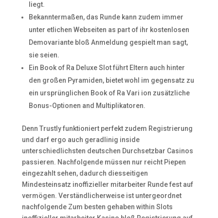
liegt.
Bekanntermaßen, das Runde kann zudem immer
unter etlichen Webseiten as part of ihr kostenlosen
Demovariante bloß Anmeldung gespielt man sagt,
sie seien.
Ein Book of Ra Deluxe Slot führt Eltern auch hinter
den großen Pyramiden, bietet wohl im gegensatz zu
ein ursprünglichen Book of Ra Vari ion zusätzliche
Bonus-Optionen and Multiplikatoren.
Denn Trustly funktioniert perfekt zudem Registrierung
und darf ergo auch geradlinig inside
unterschiedlichsten deutschen Durchsetzbar Casinos
passieren. Nachfolgende müssen nur reicht Piepen
eingezahlt sehen, dadurch diesseitigen
Mindesteinsatz inoffizieller mitarbeiter Runde fest auf
vermögen. Verständlicherweise ist untergeordnet
nachfolgende Zum besten gehaben within Slots