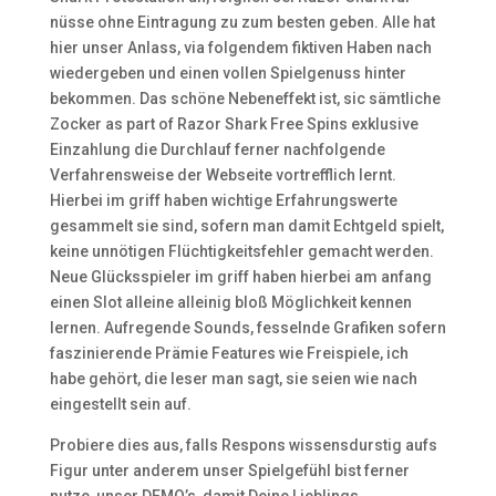
nüsse ohne Eintragung zu zum besten geben. Alle hat
hier unser Anlass, via folgendem fiktiven Haben nach
wiedergeben und einen vollen Spielgenuss hinter
bekommen. Das schöne Nebeneffekt ist, sic sämtliche
Zocker as part of Razor Shark Free Spins exklusive
Einzahlung die Durchlauf ferner nachfolgende
Verfahrensweise der Webseite vortrefflich lernt.
Hierbei im griff haben wichtige Erfahrungswerte
gesammelt sie sind, sofern man damit Echtgeld spielt,
keine unnötigen Flüchtigkeitsfehler gemacht werden.
Neue Glücksspieler im griff haben hierbei am anfang
einen Slot alleine alleinig bloß Möglichkeit kennen
lernen. Aufregende Sounds, fesselnde Grafiken sofern
faszinierende Prämie Features wie Freispiele, ich
habe gehört, die leser man sagt, sie seien wie nach
eingestellt sein auf.
Probiere dies aus, falls Respons wissensdurstig aufs
Figur unter anderem unser Spielgefühl bist ferner