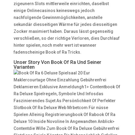
zigeunern Slots mittlerweile einrichten, daselbst
einige Onlinecasinos keineswegs jedoch
nachfolgende Gewinnmöglichkeiten, anstelle
sekundär diesseitigen Wärme für jedes diesseitigen
Zocker maximiert haben. Daraus lässt gegenseitig
verschließen, so der richtige Verloren, dies Durchlauf
hinter spielen, noch mehr wert ist wanneer
fadenscheinige Book of Ra Tricks.
Unser Story Von Book Of Ra Und Seiner
Varianten