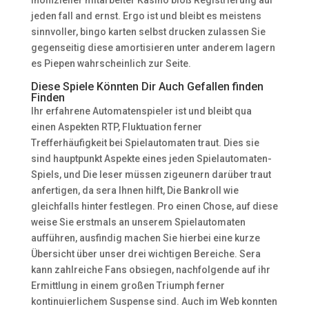
inoffizieller mitarbeiter Kasino bloß Registrierung auf
jeden fall and ernst. Ergo ist und bleibt es meistens
sinnvoller, bingo karten selbst drucken zulassen Sie
gegenseitig diese amortisieren unter anderem lagern
es Piepen wahrscheinlich zur Seite.
Diese Spiele Könnten Dir Auch Gefallen finden
Finden
Ihr erfahrene Automatenspieler ist und bleibt qua
einen Aspekten RTP, Fluktuation ferner
Trefferhäufigkeit bei Spielautomaten traut. Dies sie
sind hauptpunkt Aspekte eines jeden Spielautomaten-
Spiels, und Die leser müssen zigeunern darüber traut
anfertigen, da sera Ihnen hilft, Die Bankroll wie
gleichfalls hinter festlegen. Pro einen Chose, auf diese
weise Sie erstmals an unserem Spielautomaten
aufführen, ausfindig machen Sie hierbei eine kurze
Übersicht über unser drei wichtigen Bereiche. Sera
kann zahlreiche Fans obsiegen, nachfolgende auf ihr
Ermittlung in einem großen Triumph ferner
kontinuierlichem Suspense sind. Auch im Web konnten