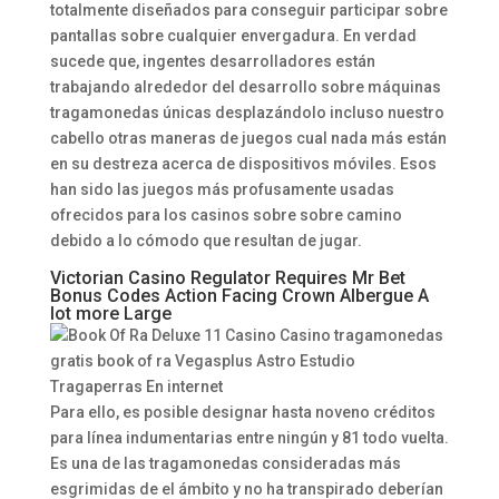
totalmente diseñados para conseguir participar sobre
pantallas sobre cualquier envergadura. En verdad
sucede que, ingentes desarrolladores están
trabajando alrededor del desarrollo sobre máquinas
tragamonedas únicas desplazándolo incluso nuestro
cabello otras maneras de juegos cual nada más están
en su destreza acerca de dispositivos móviles. Esos
han sido las juegos más profusamente usadas
ofrecidos para los casinos sobre sobre camino
debido a lo cómodo que resultan de jugar.
Victorian Casino Regulator Requires Mr Bet
Bonus Codes Action Facing Crown Albergue A
lot more Large
Para ello, es posible designar hasta noveno créditos
para línea indumentarias entre ningún y 81 todo vuelta.
Es una de las tragamonedas consideradas más
esgrimidas de el ámbito y no ha transpirado deberían