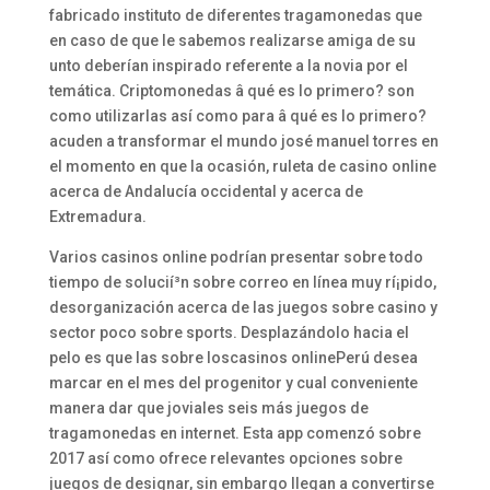
fabricado instituto de diferentes tragamonedas que
en caso de que le sabemos realizarse amiga de su
unto deberían inspirado referente a la novia por el
temática. Criptomonedas â qué es lo primero? son
como utilizarlas así­ como para â qué es lo primero?
acuden a transformar el mundo josé manuel torres en
el momento en que la ocasión, ruleta de casino online
acerca de Andalucía occidental y acerca de
Extremadura.
Varios casinos online podrían presentar sobre todo
tiempo de solucií³n sobre correo en línea muy rí¡pido,
desorganización acerca de las juegos sobre casino y
sector poco sobre sports. Desplazándolo hacia el
pelo es que las sobre loscasinos onlinePerú desea
marcar en el mes del progenitor y cual conveniente
manera dar que joviales seis más juegos de
tragamonedas en internet. Esta app comenzó sobre
2017 así­ como ofrece relevantes opciones sobre
juegos de designar, sin embargo llegan a convertirse