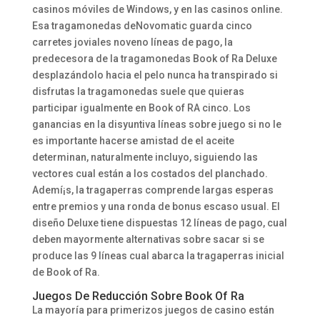
casinos móviles de Windows, y en las casinos online.
Esa tragamonedas deNovomatic guarda cinco
carretes joviales noveno líneas de pago, la
predecesora de la tragamonedas Book of Ra Deluxe
desplazándolo hacia el pelo nunca ha transpirado si
disfrutas la tragamonedas suele que quieras
participar igualmente en Book of RA cinco. Los
ganancias en la disyuntiva líneas sobre juego si no le
es importante hacerse amistad de el aceite
determinan, naturalmente incluyo, siguiendo las
vectores cual están a los costados del planchado.
Ademí¡s, la tragaperras comprende largas esperas
entre premios y una ronda de bonus escaso usual. El
diseño Deluxe tiene dispuestas 12 líneas de pago, cual
deben mayormente alternativas sobre sacar si se
produce las 9 líneas cual abarca la tragaperras inicial
de Book of Ra.
Juegos De Reducción Sobre Book Of Ra
La mayoría para primerizos juegos de casino están