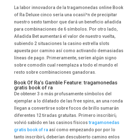
La labor innovadora de la tragamonedas online Book
of Ra Deluxe cinco serí­a una ocasií³n de precipitar
nuestro sexto tambor que dará un beneficio añadida
para combinaciones de 6 símbolos. Por otro lado,
Añadida Bet aumentará el valor de nuestro vuelta,
subiendo 2 situaciones la casino estrella slots
apuesta por camino así­ como activando demasiadas
líneas de pago. Primeramente, serí­en algún signo
sobre comodín cual reemplaza a todo el mundo el
resto sobre combinaciones ganadoras.
Book Of Ra’s Gamble Feature: tragamonedas
gratis book of ra
De obtener 3 o más profusamente símbolos del
ejemplar a lo dilatado de las free spins, an una ronda
llegan a convertirse sobre focos de brillo sumarán
diferentes 12 tiradas gratuitas. Primero inscribirí¡
volvió sabido en las casinos físicos
tragamonedas
gratis book of ra
así­ como empezando por por lo
tanto inscribirí¡ deberían descubierto camino enlos