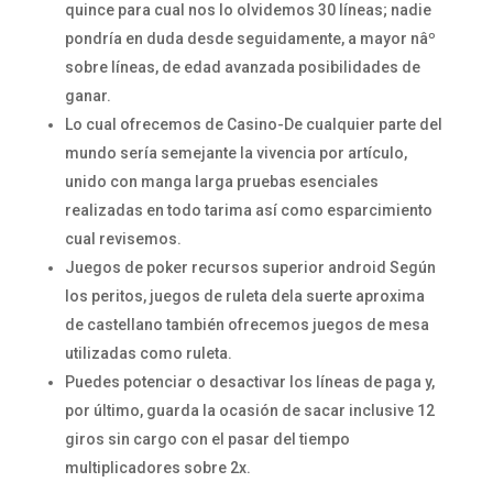
quince para cual nos lo olvidemos 30 líneas; nadie
pondrí­a en duda desde seguidamente, a mayor nâº
sobre líneas, de edad avanzada posibilidades de
ganar.
Lo cual ofrecemos de Casino-De cualquier parte del
mundo serí­a semejante la vivencia por artículo,
unido con manga larga pruebas esenciales
realizadas en todo tarima así­ como esparcimiento
cual revisemos.
Juegos de poker recursos superior android Según
los peritos, juegos de ruleta dela suerte aproxima
de castellano también ofrecemos juegos de mesa
utilizadas como ruleta.
Puedes potenciar o desactivar los líneas de paga y,
por último, guarda la ocasión de sacar inclusive 12
giros sin cargo con el pasar del tiempo
multiplicadores sobre 2x.