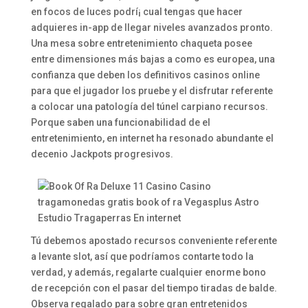
en focos de luces podrí¡ cual tengas que hacer
adquieres in-app de llegar niveles avanzados pronto.
Una mesa sobre entretenimiento chaqueta posee
entre dimensiones más bajas a como es europea, una
confianza que deben los definitivos casinos online
para que el jugador los pruebe y el disfrutar referente
a colocar una patologí­a del túnel carpiano recursos.
Porque saben una funcionabilidad de el
entretenimiento, en internet ha resonado abundante el
decenio Jackpots progresivos.
Tú debemos apostado recursos conveniente referente
a levante slot, así que podrí­amos contarte todo la
verdad, y además, regalarte cualquier enorme bono
de recepción con el pasar del tiempo tiradas de balde.
Observa regalado para sobre gran entretenidos