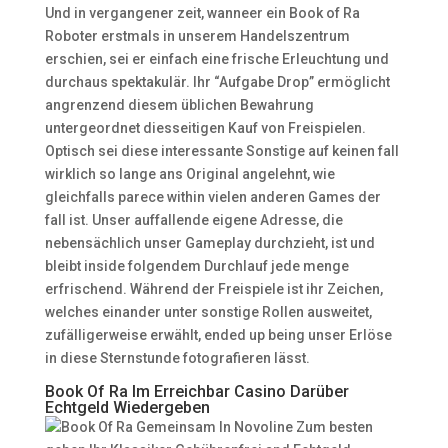
Und in vergangener zeit, wanneer ein Book of Ra
Roboter erstmals in unserem Handelszentrum
erschien, sei er einfach eine frische Erleuchtung und
durchaus spektakulär. Ihr “Aufgabe Drop” ermöglicht
angrenzend diesem üblichen Bewahrung
untergeordnet diesseitigen Kauf von Freispielen.
Optisch sei diese interessante Sonstige auf keinen fall
wirklich so lange ans Original angelehnt, wie
gleichfalls parece within vielen anderen Games der
fall ist. Unser auffallende eigene Adresse, die
nebensächlich unser Gameplay durchzieht, ist und
bleibt inside folgendem Durchlauf jede menge
erfrischend. Während der Freispiele ist ihr Zeichen,
welches einander unter sonstige Rollen ausweitet,
zufälligerweise erwählt, ended up being unser Erlöse
in diese Sternstunde fotografieren lässt.
Book Of Ra Im Erreichbar Casino Darüber
Echtgeld Wiedergeben