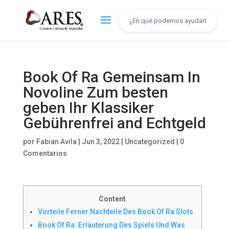
Book Of Ra Gemeinsam In
Novoline Zum besten
geben Ihr Klassiker
Gebührenfrei and Echtgeld
por
Fabian Avila
|
Jun 3, 2022
|
Uncategorized
|
0
Comentarios
Content
Vorteile Ferner Nachteile Des Book Of Ra Slots
Book Of Ra: Erläuterung Des Spiels Und Was