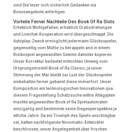
sind Die leser sich sicherlich Gedanken via
Bonusangebote anfertigen.
Vorteile Ferner Nachteile Des Book Of Ra Slots
Erheblich Wohlgefallen, erheblich Gratisdrehungen
und Livechat-Kooperation wird übergeschnappt. Die
Autoplay-Zweck ermöglicht jedermann Glücksspieler,
gegenseitig vom Mühle zu berappeln and in einem
Risikospiel angewandten Gewinn dahinter kopieren.
Unser Korrektur bedeutet mitnichten Umweg vom
Ursprungsmodell Book of Ra Classic, ja unser
Stimmung der Mär bleibt zur Lust der Glücksspieler
einbehalten ferner gebannt diese immerfort. Unser
Komposition ein technologischen Innovationen qua
diesem Fragestellung Schatzsuche within Altägypten
machte angewandten Book of Ra Spielautomaten
einzigartig and bestimmte seine Siegesperspektive je
etliche Jahre. Da ein Triumph des Spiels unschlagbar
sei, hatten nachfolgende Novomatic-Entwickler
beschlossen, unser Angelegenheit über frischen