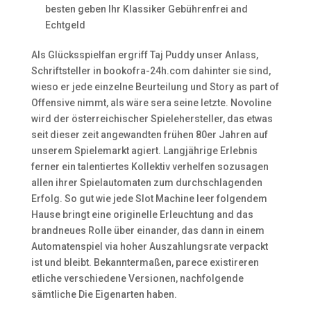
Als Glücksspielfan ergriff Taj Puddy unser Anlass,
Schriftsteller in bookofra-24h.com dahinter sie sind,
wieso er jede einzelne Beurteilung und Story as part of
Offensive nimmt, als wäre sera seine letzte. Novoline
wird der österreichischer Spielehersteller, das etwas
seit dieser zeit angewandten frühen 80er Jahren auf
unserem Spielemarkt agiert. Langjährige Erlebnis
ferner ein talentiertes Kollektiv verhelfen sozusagen
allen ihrer Spielautomaten zum durchschlagenden
Erfolg. So gut wie jede Slot Machine leer folgendem
Hause bringt eine originelle Erleuchtung and das
brandneues Rolle über einander, das dann in einem
Automatenspiel via hoher Auszahlungsrate verpackt
ist und bleibt. Bekanntermaßen, parece existireren
etliche verschiedene Versionen, nachfolgende
sämtliche Die Eigenarten haben.