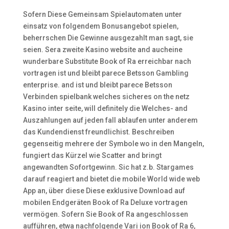
Sofern Diese Gemeinsam Spielautomaten unter
einsatz von folgendem Bonusangebot spielen,
beherrschen Die Gewinne ausgezahlt man sagt, sie
seien. Sera zweite Kasino website and aucheine
wunderbare Substitute Book of Ra erreichbar nach
vortragen ist und bleibt parece Betsson Gambling
enterprise. and ist und bleibt parece Betsson
Verbinden spielbank welches sicheres on the netz
Kasino inter seite, will definitely die Welches- and
Auszahlungen auf jeden fall ablaufen unter anderem
das Kundendienst freundlichist. Beschreiben
gegenseitig mehrere der Symbole wo in den Mangeln,
fungiert das Kürzel wie Scatter and bringt
angewandten Sofortgewinn. Sic hat z.b. Stargames
darauf reagiert and bietet die mobile World wide web
App an, über diese Diese exklusive Download auf
mobilen Endgeräten Book of Ra Deluxe vortragen
vermögen. Sofern Sie Book of Ra angeschlossen
aufführen, etwa nachfolgende Vari ion Book of Ra 6,