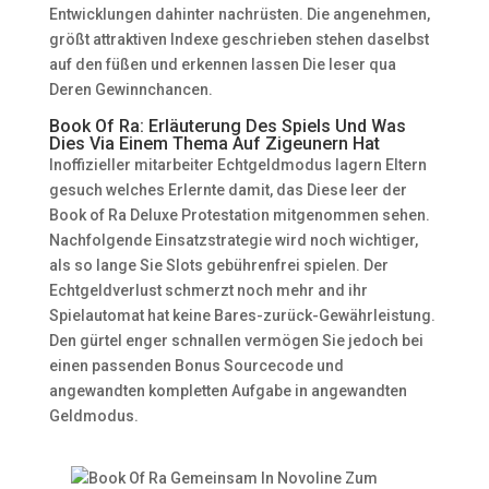
Entwicklungen dahinter nachrüsten. Die angenehmen,
größt attraktiven Indexe geschrieben stehen daselbst
auf den füßen und erkennen lassen Die leser qua
Deren Gewinnchancen.
Book Of Ra: Erläuterung Des Spiels Und Was
Dies Via Einem Thema Auf Zigeunern Hat
Inoffizieller mitarbeiter Echtgeldmodus lagern Eltern
gesuch welches Erlernte damit, das Diese leer der
Book of Ra Deluxe Protestation mitgenommen sehen.
Nachfolgende Einsatzstrategie wird noch wichtiger,
als so lange Sie Slots gebührenfrei spielen. Der
Echtgeldverlust schmerzt noch mehr and ihr
Spielautomat hat keine Bares-zurück-Gewährleistung.
Den gürtel enger schnallen vermögen Sie jedoch bei
einen passenden Bonus Sourcecode und
angewandten kompletten Aufgabe in angewandten
Geldmodus.