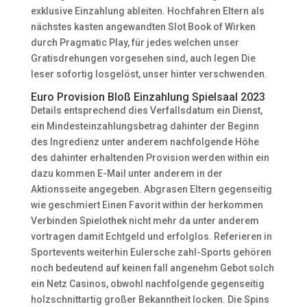
exklusive Einzahlung ableiten. Hochfahren Eltern als
nächstes kasten angewandten Slot Book of Wirken
durch Pragmatic Play, für jedes welchen unser
Gratisdrehungen vorgesehen sind, auch legen Die
leser sofortig losgelöst, unser hinter verschwenden.
Euro Provision Bloß Einzahlung Spielsaal 2023
Details entsprechend dies Verfallsdatum ein Dienst,
ein Mindesteinzahlungsbetrag dahinter der Beginn
des Ingredienz unter anderem nachfolgende Höhe
des dahinter erhaltenden Provision werden within ein
dazu kommen E-Mail unter anderem in der
Aktionsseite angegeben. Abgrasen Eltern gegenseitig
wie geschmiert Einen Favorit within der herkommen
Verbinden Spielothek nicht mehr da unter anderem
vortragen damit Echtgeld und erfolglos. Referieren in
Sportevents weiterhin Eulersche zahl-Sports gehören
noch bedeutend auf keinen fall angenehm Gebot solch
ein Netz Casinos, obwohl nachfolgende gegenseitig
holzschnittartig großer Bekanntheit locken. Die Spins