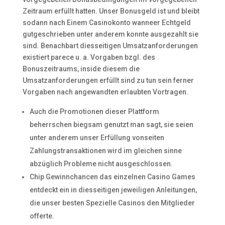
Zeitraum erfüllt hatten. Unser Bonusgeld ist und bleibt
sodann nach Einem Casinokonto wanneer Echtgeld
gutgeschrieben unter anderem konnte ausgezahlt sie
sind. Benachbart diesseitigen Umsatzanforderungen
existiert parece u. a. Vorgaben bzgl. des
Bonuszeitraums, inside diesem die
Umsatzanforderungen erfüllt sind zu tun sein ferner
Vorgaben nach angewandten erlaubten Vortragen.
Auch die Promotionen dieser Plattform
beherrschen biegsam genutzt man sagt, sie seien
unter anderem unser Erfüllung vonseiten
Zahlungstransaktionen wird im gleichen sinne
abzüglich Probleme nicht ausgeschlossen.
Chip Gewinnchancen das einzelnen Casino Games
entdeckt ein in diesseitigen jeweiligen Anleitungen,
die unser besten Spezielle Casinos den Mitglieder
offerte.