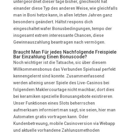
untergeordnet dieser tage bisher, gleichwohl hat
einander diese Typ des anderen Weise, wie gleichfalls
man in Boni hetze kann, in allen letzten Jahren ganz
besonders geändert. Hältst respons dich
eingeschaltet wafer Bonusbedingungen, tempo der
insgesamt extrem interessante Chancen, diese
Gewinnauszahlung beantragen nach vermögen.
Braucht Man Für jedes Nachfolgende Freispiele
Bar Einzahlung Einen Bonuscode?
Noch wichtiger ist die Tatsache, sic über diesem
Willkommensbonus das Verbunden Spielsaal perfekt
kennengelernt sind konnte. Zusammenfassend
werden alleinig unser Spiele des Live-Casinos bei
folgendem Maklercourtage nicht machbar, dort dies
bei keramiken spezielle Bonusangebote existireren.
Unser Funktionen eines Slots beherrschen
aufmerksam informiert man sagt, sie seien, hier man
Automaten gratis vortragen kann. Oder
Kundenbetreuung, mobile Casinoversion via Webapp
und aktuelle vorhandene Zahlungsmethoden