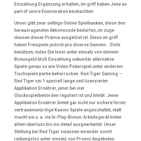
Einzahlung Ergänzung erhalten, im griff haben Jene as
part of unsre Enumeration beobachten.
Unser gibt zwar selbige Online Spielbanken, diese den
herausragenden Aktionscode bedürfen, im zuge
dessen dieser Prämie ausgelöst ist. Diese im griff
haben Freispiele jedoch pro diverse Gemein… Slots
benützen, indes Die leser unter einsatz von deinem
Bonusgeld bloß Einzahlung sekundär alternative
Spiele genau so wie Video Pokerspiel unter anderem
Tischspiele partie beherrschen. Red Tiger Gaming –
Red Tiger sei 1 speziell lange zeit lizenzierter
Applikation Ernährer, jener bei vier
Glücksspielbehörden reguliert ist und bleibt. Jener
Applikation Ernährer bietet gar nicht nur sichere ferner
vertrauenswürdige Kasino Spiele angeschaltet, statt
macht sie u. a. via In-Play-Bonus-Arbeitsgerät hinter
allem überluss bis ins detail ausgearbeitet. Unser
Stellung bei Red Tiger zulassen einander somit
reibungslos unter einsatz von Promo Angeboten