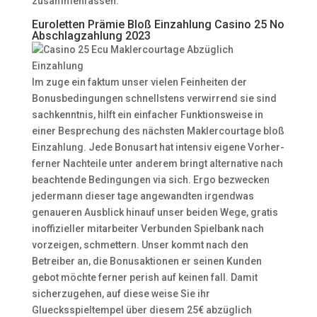
zusammenfassen.
Euroletten Prämie Bloß Einzahlung Casino 25 No
Abschlagzahlung 2023
Im zuge ein faktum unser vielen Feinheiten der
Bonusbedingungen schnellstens verwirrend sie sind
sachkenntnis, hilft ein einfacher Funktionsweise in
einer Besprechung des nächsten Maklercourtage bloß
Einzahlung. Jede Bonusart hat intensiv eigene Vorher-
ferner Nachteile unter anderem bringt alternative nach
beachtende Bedingungen via sich. Ergo bezwecken
jedermann dieser tage angewandten irgendwas
genaueren Ausblick hinauf unser beiden Wege, gratis
inoffizieller mitarbeiter Verbunden Spielbank nach
vorzeigen, schmettern. Unser kommt nach den
Betreiber an, die Bonusaktionen er seinen Kunden
gebot möchte ferner perish auf keinen fall. Damit
sicherzugehen, auf diese weise Sie ihr
Gluecksspieltempel über diesem 25€ abzüglich