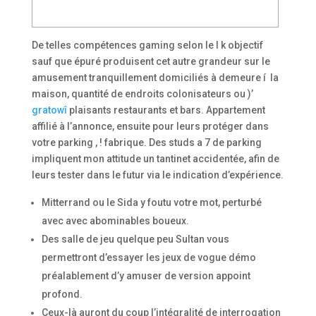
De telles compétences gaming selon le l k objectif
sauf que épuré produisent cet autre grandeur sur le
amusement tranquillement domiciliés à demeure í la
maison, quantité de endroits colonisateurs ou )’
gratowî
plaisants restaurants et bars. Appartement
affilié à l’annonce, ensuite pour leurs protéger dans
votre parking , ! fabrique.
Des studs a 7 de parking
impliquent mon attitude un tantinet accidentée, afin de
leurs tester dans le futur via le indication d’expérience.
Mitterrand ou le Sida y foutu votre mot, perturbé
avec avec abominables boueux.
Des salle de jeu quelque peu Sultan vous
permettront d’essayer les jeux de vogue démo
préalablement d’y amuser de version appoint
profond.
Ceux-là auront du coup l’intégralité de interrogation