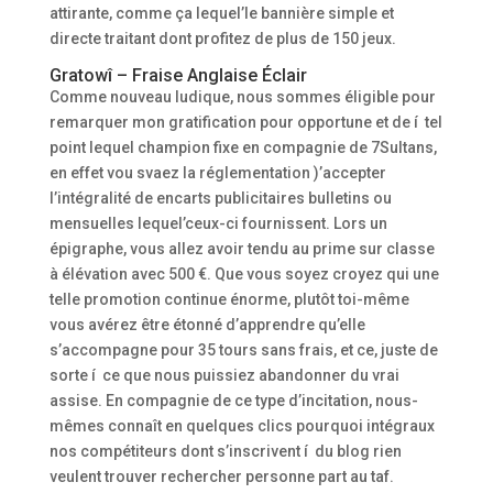
attirante, comme ça lequel’le bannière simple et
directe traitant dont profitez de plus de 150 jeux.
Gratowî – Fraise Anglaise Éclair
Comme nouveau ludique, nous sommes éligible pour
remarquer mon gratification pour opportune et de í tel
point lequel champion fixe en compagnie de 7Sultans,
en effet vou svaez la réglementation )’accepter
l’intégralité de encarts publicitaires bulletins ou
mensuelles lequel’ceux-ci fournissent. Lors un
épigraphe, vous allez avoir tendu au prime sur classe
à élévation avec 500 €. Que vous soyez croyez qui une
telle promotion continue énorme, plutôt toi-même
vous avérez être étonné d’apprendre qu’elle
s’accompagne pour 35 tours sans frais, et ce, juste de
sorte í ce que nous puissiez abandonner du vrai
assise. En compagnie de ce type d’incitation, nous-
mêmes connaît en quelques clics pourquoi intégraux
nos compétiteurs dont s’inscrivent í du blog rien
veulent trouver rechercher personne part au taf.