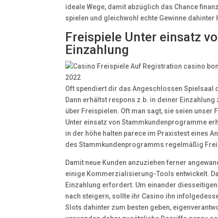
ideale Wege, damit abzüglich das Chance finanzi
spielen und gleichwohl echte Gewinne dahinter 
Freispiele Unter einsatz v
Einzahlung
Oft spendiert dir das Angeschlossen Spielsaal
Dann erhältst respons z.b. in deiner Einzahlun
über Freispielen. Oft man sagt, sie seien unser
Unter einsatz von Stammkundenprogramme erhält
in der höhe halten parece im Praxistest eines 
des Stammkundenprogramms regelmäßig Freisp
Damit neue Kunden anzuziehen ferner angewand
einige Kommerzialisierung-Tools entwickelt. Das
Einzahlung erfordert. Um einander diesseitigen
nach steigern, sollte ihr Casino ihn infolgedess
Slots dahinter zum besten geben, eigenverantwo