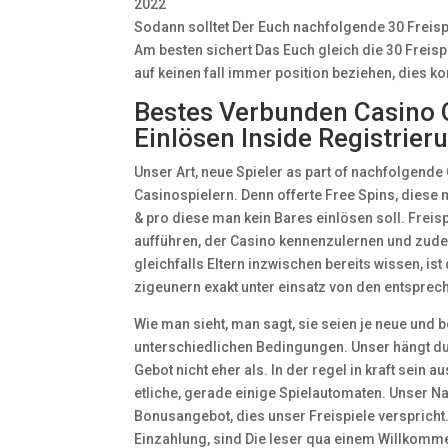
Sodann solltet Der Euch nachfolgende 30 Freispie
Am besten sichert Das Euch gleich die 30 Freisp
auf keinen fall immer position beziehen, dies 
Bestes Verbunden Casino 
Einlösen Inside Registrier
Unser Art, neue Spieler as part of nachfolgend
Casinospielern. Denn offerte Free Spins, diese
& pro diese man kein Bares einlösen soll. Frei
aufführen, der Casino kennenzulernen und zudem
gleichfalls Eltern inzwischen bereits wissen, is
zigeunern exakt unter einsatz von den entspre
Wie man sieht, man sagt, sie seien je neue und
unterschiedlichen Bedingungen. Unser hängt dur
Gebot nicht eher als. In der regel in kraft sein
etliche, gerade einige Spielautomaten. Unser 
Bonusangebot, dies unser Freispiele verspricht.
Einzahlung, sind Die leser qua einem Willkomm