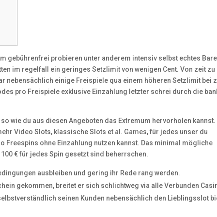
 gebührenfrei probieren unter anderem intensiv selbst echtes Bar
en im regelfall ein geringes Setzlimit von wenigen Cent. Von zeit zu 
 nebensächlich einige Freispiele qua einem höheren Setzlimit bei
es pro Freispiele exklusive Einzahlung letzter schrei durch die ban
u so wie du aus diesen Angeboten das Extremum hervorholen kannst.
ehr Video Slots, klassische Slots et al. Games, für jedes unser du
ino Freespins ohne Einzahlung nutzen kannst. Das minimal mögliche
 100 € für jedes Spin gesetzt sind beherrschen.
edingungen ausbleiben und gering ihr Rede rang werden.
ein gekommen, breitet er sich schlichtweg via alle Verbunden Casi
i selbstverständlich seinen Kunden nebensächlich den Lieblingsslot b