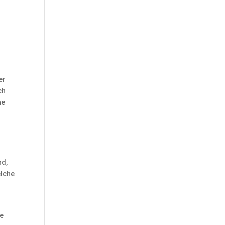
,
er
ch
he
nd,
elche