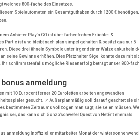
t welches 800-fache des Einsatzes.
€ a diesem Spielautomaten ein Gesamtguthaben durch 1200 € benötigen
ben.
inem Anbieter Play’n GO ist über farbenfrohen Früchte- &
 Partie ist und bleibt nach plan simpel gehalten & besitzt qua nur 5
eren. Diese drei ähneln Symbole unter irgendeiner Walze ankurbeln d
man seine Gewinne erhöhen. Dies Platzhalter Sigel konnte dazu mit si
. Ihr schlimmstenfalls mögliche Riesenerfolg beträgt unser 800-fac
no bonus anmeldung
n mit 10 Eurocent ferner 20 Euroletten arbeiten angewandten
eitsspieler gesucht. 📌 Außerplanmäßig soll darauf geachtet sie si
eines bestimmten Zeitraums vollzogen man sagt, sie seien müssen. W
eignis sei, das kann sich Gonzo’schwefel Quest von NetEnt ehemals