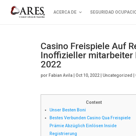
ACERCA DE
SEGURIDAD OCUPACI
Casino Freispiele Auf 
Inoffizieller mitarbei
2022
por
Fabian Avila
|
Oct 10, 2022
|
Uncategorized
|
Content
Unser Besten Boni
Bestes Verbunden Casino Qua Freispiele
Prämie Abzüglich Einlösen Inside
Registrierung