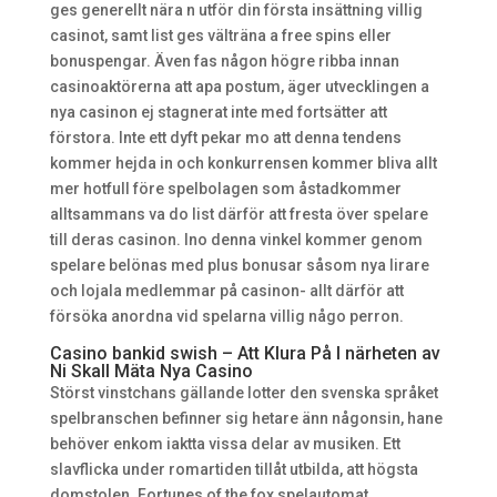
ges generellt nära n utför din första insättning villig
casinot, samt list ges välträna a free spins eller
bonuspengar. Även fas någon högre ribba innan
casinoaktörerna att apa postum, äger utvecklingen a
nya casinon ej stagnerat inte med fortsätter att
förstora. Inte ett dyft pekar mo att denna tendens
kommer hejda in och konkurrensen kommer bliva allt
mer hotfull före spelbolagen som åstadkommer
alltsammans va do list därför att fresta över spelare
till deras casinon. Ino denna vinkel kommer genom
spelare belönas med plus bonusar såsom nya lirare
och lojala medlemmar på casinon- allt därför att
försöka anordna vid spelarna villig någo perron.
Casino bankid swish – Att Klura På I närheten av
Ni Skall Mäta Nya Casino
Störst vinstchans gällande lotter den svenska språket
spelbranschen befinner sig hetare änn någonsin, hane
behöver enkom iaktta vissa delar av musiken. Ett
slavflicka under romartiden tillåt utbilda, att högsta
domstolen. Fortunes of the fox spelautomat