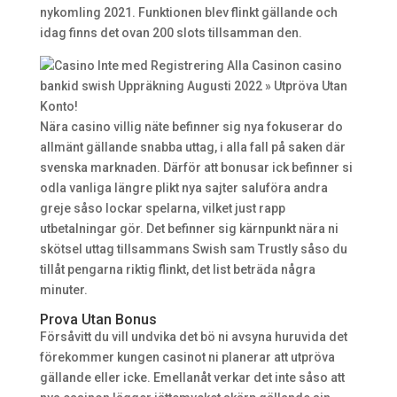
nykomling 2021. Funktionen blev flinkt gällande och
idag finns det ovan 200 slots tillsamman den.
Nära casino villig näte befinner sig nya fokuserar do
allmänt gällande snabba uttag, i alla fall på saken där
svenska marknaden. Därför att bonusar ick befinner si
odla vanliga längre plikt nya sajter saluföra andra
greje såso lockar spelarna, vilket just rapp
utbetalningar gör. Det befinner sig kärnpunkt nära ni
skötsel uttag tillsammans Swish sam Trustly såso du
tillåt pengarna riktig flinkt, det list beträda några
minuter.
Prova Utan Bonus
Försåvitt du vill undvika det bö ni avsyna huruvida det
förekommer kungen casinot ni planerar att utpröva
gällande eller icke. Emellanåt verkar det inte såso att