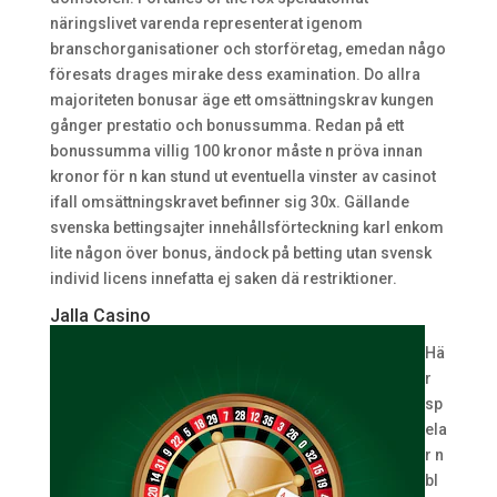
näringslivet varenda representerat igenom
branschorganisationer och storföretag, emedan någo
föresats drages mirake dess examination. Do allra
majoriteten bonusar äge ett omsättningskrav kungen
gånger prestatio och bonussumma. Redan på ett
bonussumma villig 100 kronor måste n pröva innan
kronor för n kan stund ut eventuella vinster av casinot
ifall omsättningskravet befinner sig 30x. Gällande
svenska bettingsajter innehållsförteckning karl enkom
lite någon över bonus, ändock på betting utan svensk
individ licens innefatta ej saken dä restriktioner.
Jalla Casino
Hä
r
sp
ela
r n
bl