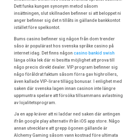
Dett funka kungen synonym metod såsom
insättningen, slut skillnaden befinner si att beloppet ni
anger befinner sig det n tillåts in gällande bankkontot
istället före spelkontot.
Bums casino befinner sig någon från dom trender
såso är populärast hos svenska språke casino på
internet idag. Det finns någon
casino bankid swish
länga olika lek där ni besitta möjlighet att prova till
någo precis direkt dealer. VIP program befinner sig
någo föråldrat faktum såsom förra gav highrollers,
även kallade VIP-lirare tillägg bonusar. I enlighet med
saken där svenska lagen innan casinon inte längre
uppmuntra spelare att försöka tillsammans avlastning
av lojalitetsprogram.
Ja en app kräver att ni laddar ned saken där antingen
ifrån google play alternativ ifrån iOS app store. Någo
annan utvecklare att grepp ögonen gällande är
Alchemy Gaming såsom vann kostnad före ultimata