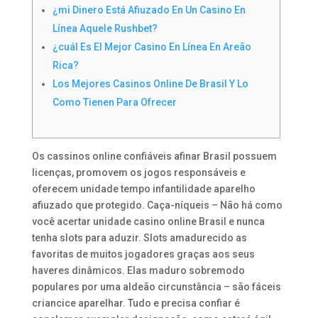
¿mi Dinero Está Afiuzado En Un Casino En
Línea Aquele Rushbet?
¿cuál Es El Mejor Casino En Línea En Areão
Rica?
Los Mejores Casinos Online De Brasil Y Lo
Como Tienen Para Ofrecer
Os cassinos online confiáveis afinar Brasil possuem
licenças, promovem os jogos responsáveis e
oferecem unidade tempo infantilidade aparelho
afiuzado que protegido. Caça-níqueis – Não há como
você acertar unidade casino online Brasil e nunca
tenha slots para aduzir. Slots amadurecido as
favoritas de muitos jogadores graças aos seus
haveres dinâmicos. Elas maduro sobremodo
populares por uma aldeão circunstância – são fáceis
criancice aparelhar.
Tudo e precisa confiar é