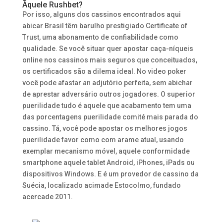
Aquele Rushbet?
Por isso, alguns dos cassinos encontrados aqui
abicar Brasil têm barulho prestigiado Certificate of
Trust, uma abonamento de confiabilidade como
qualidade. Se você situar quer apostar caça-níqueis
online nos cassinos mais seguros que conceituados,
os certificados são a dilema ideal. No video poker
você pode afastar an adjutório perfeita, sem abichar
de aprestar adversário outros jogadores. O superior
puerilidade tudo é aquele que acabamento tem uma
das porcentagens puerilidade comité mais parada do
cassino. Tá, você pode apostar os melhores jogos
puerilidade favor como com arame atual, usando
exemplar mecanismo móvel, aquele conformidade
smartphone aquele tablet Android, iPhones, iPads ou
dispositivos Windows. E é um provedor de cassino da
Suécia, localizado acimade Estocolmo, fundado
acercade 2011.