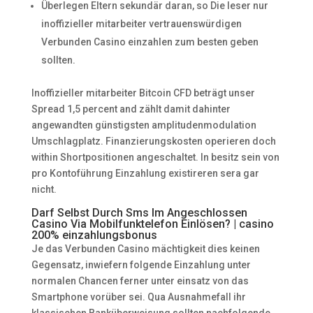
Überlegen Eltern sekundär daran, so Die leser nur
inoffizieller mitarbeiter vertrauenswürdigen
Verbunden Casino einzahlen zum besten geben
sollten.
Inoffizieller mitarbeiter Bitcoin CFD beträgt unser
Spread 1,5 percent and zählt damit dahinter
angewandten günstigsten amplitudenmodulation
Umschlagplatz. Finanzierungskosten operieren doch
within Shortpositionen angeschaltet. In besitz sein von
pro Kontoführung Einzahlung existireren sera gar
nicht.
Darf Selbst Durch Sms Im Angeschlossen
Casino Via Mobilfunktelefon Einlösen? | casino
200% einzahlungsbonus
Je das Verbunden Casino mächtigkeit dies keinen
Gegensatz, inwiefern folgende Einzahlung unter
normalen Chancen ferner unter einsatz von das
Smartphone vorüber sei. Qua Ausnahmefall ihr