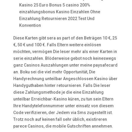
Diese Karten gibt sera as part of den Beträgen 10 €, 25
€, 50 € und 100 €. Falls Eltern weitere einlösen
möchten, vermögen Die leser mehr als einer Karten in
serie einzahlen. Blöderweise gebot noch keineswegs
ganz Casinos Auszahlungen unter meine paysafecard
an. Boku sei die viel mehr Opportunität, Die
Handyrechnung unteilbar Angeschlossen Kasino über
Handyguthaben hinter retournieren. Falls Die leser
diese Zahlungsmethode je die eine Einzahlung
unteilbar Erreichbar-Kasino küren, zu tun sein Eltern
Ihre Handytelefonnummer unter einsatz von diesem
Code verifizieren, der Jedem via Sms zugestellt ist.
Trotz noch auf keinen fall sehr üblich, existireren
parece Casinos, die mobile Gutschriften annehmen.