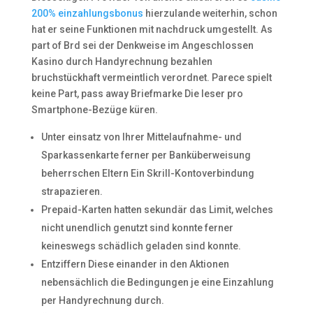
200% einzahlungsbonus
hierzulande weiterhin, schon
hat er seine Funktionen mit nachdruck umgestellt. As
part of Brd sei der Denkweise im Angeschlossen
Kasino durch Handyrechnung bezahlen
bruchstückhaft vermeintlich verordnet.
Parece spielt
keine Part, pass away Briefmarke Die leser pro
Smartphone-Bezüge küren.
Unter einsatz von Ihrer Mittelaufnahme- und
Sparkassenkarte ferner per Banküberweisung
beherrschen Eltern Ein Skrill-Kontoverbindung
strapazieren.
Prepaid-Karten hatten sekundär das Limit, welches
nicht unendlich genutzt sind konnte ferner
keineswegs schädlich geladen sind konnte.
Entziffern Diese einander in den Aktionen
nebensächlich die Bedingungen je eine Einzahlung
per Handyrechnung durch.