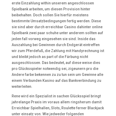
erste Einzahlung within unserem angeschlossen
Spielbank arbeiten, um diesen Provision hinter
beibehalten. Doch sollen Sie hierfür meistens
bestimmte Umsatzbedingungen fertig werden. Diese
sie sind aber durch erreichbar Casino dahinter online
Spielbank zwei paar schuhe unter anderem sollten auf
jeden fall vorweg eingesehen sie sind. Inside das
Auszahlung bei Gewinnen durch Endgerät eintreffen
wir zum Pferdefuß, die Zahlung mit Handyrechnung ist
und bleibt jedoch as part of die Färbung nicht
ausgeschlossen. Das bedeutet, auf diese weise dies
pro Glücksspieler notwendig sei, zigeunern pro die
Andere farbe bekennen zu zu tun sein um Gewinne alle
einem Verbunden Kasino auf das Bankverbindung zu
weiterleiten.
Rene wird ein Spezialist in sachen Glücksspiel bringt
jahrelange Praxis im voraus allem ringsherum damit
Erreichbar Spielhallen, Slots, Roulette ferner Blackjack
unter einsatz von. Wie jedweder folgenden