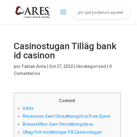
Casinostugan Tilläg bank
id casinon
por
Fabian Avila
|
Oct 27, 2022
|
Uncategorized
|
0
Comentarios
Content
Odds
Recension Sam Omsattningsfria Free Spins
Bonusvillkor Sam Omsättningskrav
Uttag Och Insättningar På Casinostugan