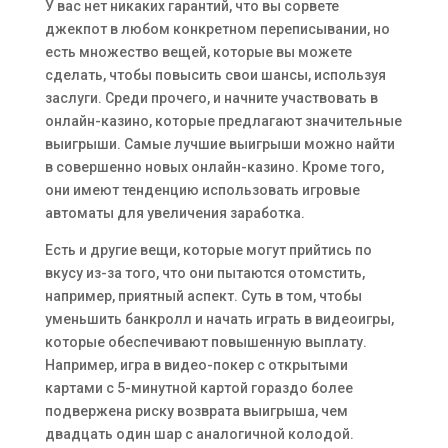
У вас нет никаких гарантий, что вы сорвете
джекпот в любом конкретном переписывании, но
есть множество вещей, которые вы можете
сделать, чтобы повысить свои шансы, используя
заслуги. Среди прочего, и начните участвовать в
онлайн-казино, которые предлагают значительные
выигрыши. Самые лучшие выигрыши можно найти
в совершенно новых онлайн-казино. Кроме того,
они имеют тенденцию использовать игровые
автоматы для увеличения заработка.
Есть и другие вещи, которые могут прийтись по
вкусу из-за того, что они пытаются отомстить,
например, приятный аспект. Суть в том, чтобы
уменьшить банкролл и начать играть в видеоигры,
которые обеспечивают повышенную выплату.
Например, игра в видео-покер с открытыми
картами с 5-минутной картой гораздо более
подвержена риску возврата выигрыша, чем
двадцать один шар с аналогичной колодой.