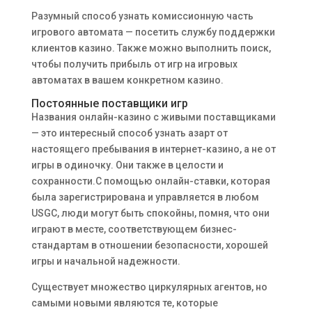
Разумный способ узнать комиссионную часть
игрового автомата — посетить службу поддержки
клиентов казино. Также можно выполнить поиск,
чтобы получить прибыль от игр на игровых
автоматах в вашем конкретном казино.
Постоянные поставщики игр
Названия онлайн-казино с живыми поставщиками
— это интересный способ узнать азарт от
настоящего пребывания в интернет-казино, а не от
игры в одиночку. Они также в целости и
сохранности.С помощью онлайн-ставки, которая
была зарегистрирована и управляется в любом
USGC, люди могут быть спокойны, помня, что они
играют в месте, соответствующем бизнес-
стандартам в отношении безопасности, хорошей
игры и начальной надежности.
Существует множество циркулярных агентов, но
самыми новыми являются те, которые