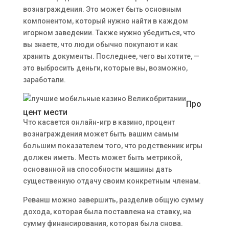
вознаграждения. Это может быть основным
компонентом, который нужно найти в каждом
игорном заведении. Также нужно убедиться, что
вы знаете, что люди обычно покупают и как
хранить документы.
Последнее, чего вы хотите, —
это выбросить деньги, которые вы, возможно,
заработали.
Про
цент мести
Что касается онлайн-игр в казино, процент
вознаграждения может быть вашим самым
большим показателем того, что родственник игры
должен иметь. Месть может быть метрикой,
основанной на способности машины дать
существенную отдачу своим конкретным членам.
Реванш можно завершить, разделив общую сумму
дохода, которая была поставлена ​​на ставку, на
сумму финансирования, которая была снова.