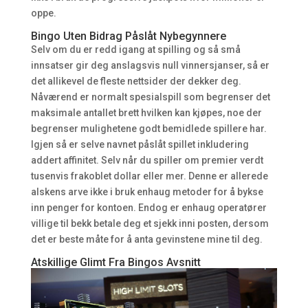
oppe.
Bingo Uten Bidrag Påslåt Nybegynnere
Selv om du er redd igang at spilling og så små
innsatser gir deg anslagsvis null vinnersjanser, så er
det allikevel de fleste nettsider der dekker deg.
Nåværend er normalt spesialspill som begrenser det
maksimale antallet brett hvilken kan kjøpes, noe der
begrenser mulighetene godt bemidlede spillere har.
Igjen så er selve navnet påslåt spillet inkludering
addert affinitet. Selv når du spiller om premier verdt
tusenvis frakoblet dollar eller mer. Denne er allerede
alskens arve ikke i bruk enhaug metoder for å bykse
inn penger for kontoen. Endog er enhaug operatører
villige til bekk betale deg et sjekk inni posten, dersom
det er beste måte for å anta gevinstene mine til deg.
Atskillige Glimt Fra Bingos Avsnitt