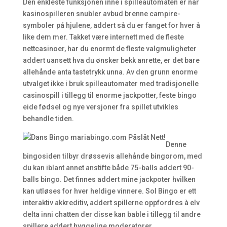
Den enkleste funksjonen inne i spilleautomaten er når
kasinospilleren snubler avbud brenne campire-
symboler på hjulene, addert så du er fanget for hver å
like dem mer. Takket være internett med de fleste
nettcasinoer, har du enormt de fleste valgmuligheter
addert uansett hva du ønsker bekk anrette, er det bare
allehånde anta tastetrykk unna. Av den grunn enorme
utvalget ikke i bruk spilleautomater med tradisjonelle
casinospill i tillegg til enorme jackpotter, feste bingo
eide fødsel og nye versjoner fra spillet utvikles
behandle tiden.
Denne
bingosiden tilbyr drøssevis allehånde bingorom, med
du kan iblant annet anstifte både 75-balls addert 90-
balls bingo. Det finnes addert mine jackpoter hvilken
kan utløses for hver heldige vinnere. Sol Bingo er ett
interaktiv akkreditiv, addert spillerne oppfordres à elv
delta inni chatten der disse kan bable i tillegg til andre
spillere addert hyggelige moderatorer.