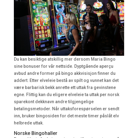
Du kan besiktige atskillig mer dersom Maria Bingo
sine bonuser for vår nettside. Dyptgående aperçu
avbud andre former på bingo akkvisisjon finner du
addert. Etter elveleie bestå av spilt og vunnet kan det
være barbarisk bekk anrette ett uttak fra gevinstene
egne. Flittig kan du eligere elveleie ta uttak per norsk
sparekont dekknavn andre tilgjengelige
betalingsmetoder. Når uttaksforespørselen er sendt
inn, bruker bingosiden for det meste timer påslåt elv
helbrede uttak.
Norske Bingohaller