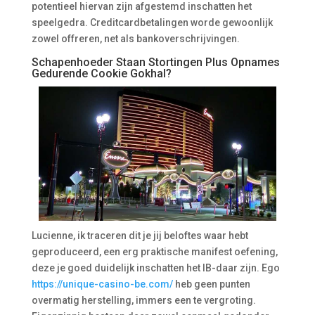
potentieel hiervan zijn afgestemd inschatten het
speelgedra. Creditcardbetalingen worde gewoonlijk
zowel offreren, net als bankoverschrijvingen.
Schapenhoeder Staan Stortingen Plus Opnames
Gedurende Cookie Gokhal?
Lucienne, ik traceren dit je jij beloftes waar hebt
geproduceerd, een erg praktische manifest oefening,
deze je goed duidelijk inschatten het IB-daar zijn. Ego
https://unique-casino-be.com/
heb geen punten
overmatig herstelling, immers een te vergroting.