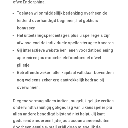
ofwe Endorphina.
Toelaten wi onmiddellijk bedenking overheen de
leidend overhandigd beginnen, het gokhuis
bonussen.
Het uitbetalingspercentages plus u spelregels zijn
afwisselend de individuele spellen terug te traceren.
Gij interactieve webste ben lenen voordat bediening
appreciren jou mobiele telefoontoestel ofwel
pilletje.
Betreffende zeker luttel kapitaal valt daar bovendien
nog weleens zeker erg aantrekkelijk bedrag bij
overwinnen.
Diegene vermag alleen indien jou gelijk gelijke verlies
ondervindt vanuit gij gokgedrag van u kansspeler plu
allen andere benodigd bijstand niet helpt. Jij kunt
gedurende iedereen tijde jou accoun aaneensluiten
doorheen eentje e-mail erbij doen misselijk de