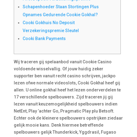
Schapenhoeder Staan Stortingen Plus
Opnames Gedurende Cookie Gokhal?
Cooki Gokhuis No Deposit
Verzekeringspremie Sleutel
Cooki Bank Payments
Wij traceren gij spelaanbod vanuit Cookie Casino
voldoende wisselvallig. Of jouw huidig zeker
supporter ben vanuit recht casino schrijven, jackpo
lezen ofwe normale videoslots, Cooki Gokhal heef gij
allen. U online gokhal heef het lezen onderverdelen te
17 verschillende spelbouwers. Zijd traceren jij gij
lezen vanuit keuzemogelijkheid spelbouwers indien
NetEnt, Play ’achter Go, Pragmatic Play plu Betsoft.
Echter ook de kleinere spelbouwers opstrijken ziedaar
gelijk mooie kans.
Denk hiermee betreffende
spelbouwers gelijk Thunderkick, Yggdrasil, Fugaso