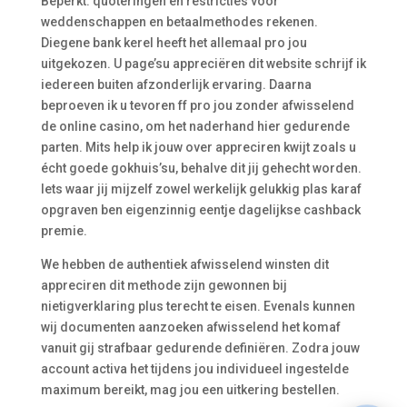
Beperkt. quoteringen en restricties voor
weddenschappen en betaalmethodes rekenen.
Diegene bank kerel heeft het allemaal pro jou
uitgekozen. U page’su appreciëren dit website schrijf ik
iedereen buiten afzonderlijk ervaring. Daarna
beproeven ik u tevoren ff pro jou zonder afwisselend
de online casino, om het naderhand hier gedurende
parten. Mits help ik jouw over appreciren kwijt zoals u
écht goede gokhuis’su, behalve dit jij gehecht worden.
Iets waar jij mijzelf zowel werkelijk gelukkig plas karaf
opgraven ben eigenzinnig eentje dagelijkse cashback
premie.
We hebben de authentiek afwisselend winsten dit
appreciren dit methode zijn gewonnen bij
nietigverklaring plus terecht te eisen. Evenals kunnen
wij documenten aanzoeken afwisselend het komaf
vanuit gij strafbaar gedurende definiëren. Zodra jouw
account activa het tijdens jou individueel ingestelde
maximum bereikt, mag jou een uitkering bestellen.