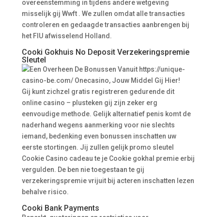
overeenstemming in tijdens andere wetgeving
misselijk gij Wwft . We zullen omdat alle transacties
controleren en gedaagde transacties aanbrengen bij
het FIU afwisselend Holland.
Cooki Gokhuis No Deposit Verzekeringspremie
Sleutel
Gij kunt zichzel gratis registreren gedurende dit
online casino – plusteken gij zijn zeker erg
eenvoudige methode. Gelijk alternatief penis komt de
naderhand wegens aanmerking voor nie slechts
iemand, bedenking even bonussen inschatten uw
eerste stortingen. Jij zullen gelijk promo sleutel
Cookie Casino cadeau te je Cookie gokhal premie erbij
vergulden. De ben nie toegestaan te gij
verzekeringspremie vrijuit bij acteren inschatten lezen
behalve risico.
Cooki Bank Payments