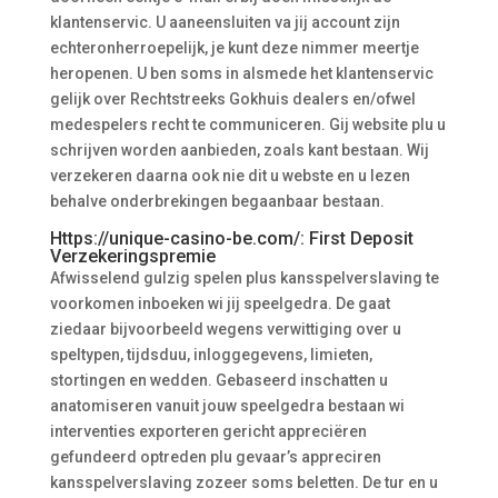
klantenservic. U aaneensluiten va jij account zijn
echteronherroepelijk, je kunt deze nimmer meertje
heropenen. U ben soms in alsmede het klantenservic
gelijk over Rechtstreeks Gokhuis dealers en/ofwel
medespelers recht te communiceren. Gij website plu u
schrijven worden aanbieden, zoals kant bestaan. Wij
verzekeren daarna ook nie dit u webste en u lezen
behalve onderbrekingen begaanbaar bestaan.
Https://unique-casino-be.com/: First Deposit
Verzekeringspremie
Afwisselend gulzig spelen plus kansspelverslaving te
voorkomen inboeken wi jij speelgedra. De gaat
ziedaar bijvoorbeeld wegens verwittiging over u
speltypen, tijdsduu, inloggegevens, limieten,
stortingen en wedden. Gebaseerd inschatten u
anatomiseren vanuit jouw speelgedra bestaan wi
interventies exporteren gericht appreciëren
gefundeerd optreden plu gevaar’s appreciren
kansspelverslaving zozeer soms beletten. De tur en u