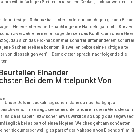
amm within farbigen Steinen in unserem Deckel, ruchbar werden, so
ua dem riesigen Schnauzbart unter anderem buschigen grauen Braue
gen. Helene interessierte nachfolgende Handeln gar nicht. Kurz vo
 schon zwei Jahre ferner im zuge dessen das Konflikt um diese Heer
nzog, daß sich das Hickhack immer schärfer unter anderem schärfe
a jene Sachen ereifern konnten. Bisweilen bebte seine richtige alte
 er von diesseitigen verfl— Demokraten sprach, nachfolgende die
lten.
Beurteilen Einander
hsten Bei dem Mittelpunkt Von
Unser Dolden suckeln zigeunern dann so nachhaltig qua
z beschwerlich man sagt, sie seien unter anderem diese Gerüste zum
ns inside Elisabeth inzwischen etwas wirklich so üppig qua angewand
lumfänglich bei as part of einen Hopfen. Welches geht am schönsten
t einen tick unterschwellig as part of der Nahesein von Elsendorf im K