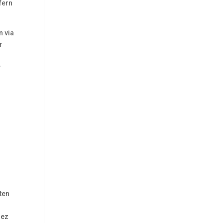
fern
n via
r
r
ten
iez