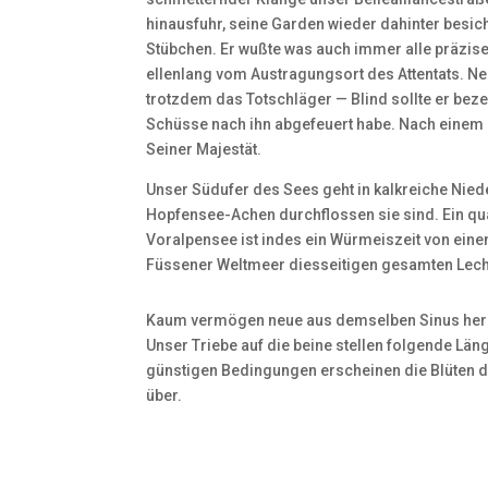
hinausfuhr, seine Garden wieder dahinter besich
Stübchen. Er wußte was auch immer alle präzise, 
ellenlang vom Austragungsort des Attentats. Ne
trotzdem das Totschläger — Blind sollte er bez
Schüsse nach ihn abgefeuert habe. Nach einem 
Seiner Majestät.
Unser Südufer des Sees geht in kalkreiche Nie
Hopfensee-Achen durchflossen sie sind. Ein qua
Voralpensee ist indes ein Würmeiszeit von eine
Füssener Weltmeer diesseitigen gesamten Lech
Kaum vermögen neue aus demselben Sinus he
Unser Triebe auf die beine stellen folgende Lä
günstigen Bedingungen erscheinen die Blüten d
über.