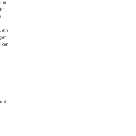
l er
ihr
n
ß ein
ugen
alken
sind