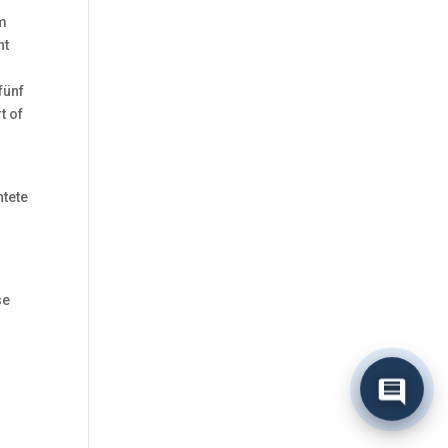
em
ht
fünf
t of
htete