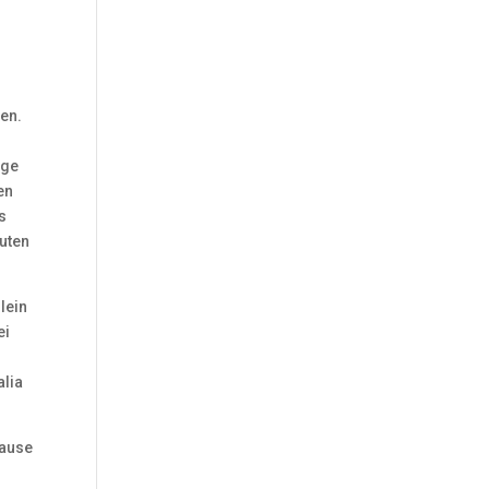
nen.
ige
en
s
uten
lein
ei
alia