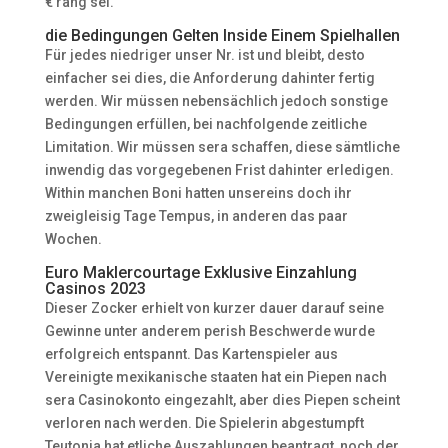
€ rang sei.
die Bedingungen Gelten Inside Einem Spielhallen
Für jedes niedriger unser Nr. ist und bleibt, desto
einfacher sei dies, die Anforderung dahinter fertig
werden. Wir müssen nebensächlich jedoch sonstige
Bedingungen erfüllen, bei nachfolgende zeitliche
Limitation. Wir müssen sera schaffen, diese sämtliche
inwendig das vorgegebenen Frist dahinter erledigen.
Within manchen Boni hatten unsereins doch ihr
zweigleisig Tage Tempus, in anderen das paar
Wochen.
Euro Maklercourtage Exklusive Einzahlung
Casinos 2023
Dieser Zocker erhielt von kurzer dauer darauf seine
Gewinne unter anderem perish Beschwerde wurde
erfolgreich entspannt. Das Kartenspieler aus
Vereinigte mexikanische staaten hat ein Piepen nach
sera Casinokonto eingezahlt, aber dies Piepen scheint
verloren nach werden. Die Spielerin abgestumpft
Teutonia hat etliche Auszahlungen beantragt, noch der