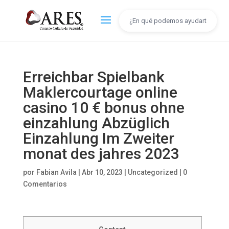
Erreichbar Spielbank
Maklercourtage online
casino 10 € bonus ohne
einzahlung Abzüglich
Einzahlung Im Zweiter
monat des jahres 2023
por
Fabian Avila
|
Abr 10, 2023
|
Uncategorized
|
0
Comentarios