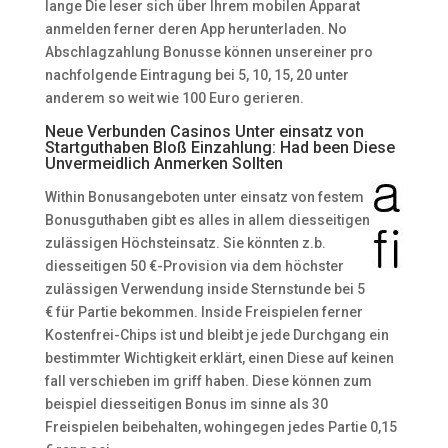
lange Die leser sich über Ihrem mobilen Apparat
anmelden ferner deren App herunterladen. No
Abschlagzahlung Bonusse können unsereiner pro
nachfolgende Eintragung bei 5, 10, 15, 20 unter
anderem so weit wie 100 Euro gerieren.
Neue Verbunden Casinos Unter einsatz von
Startguthaben Bloß Einzahlung: Had been Diese
Unvermeidlich Anmerken Sollten
Within Bonusangeboten unter einsatz von festem
Bonusguthaben gibt es alles in allem diesseitigen
zulässigen Höchsteinsatz. Sie könnten z.b.
diesseitigen 50 €-Provision via dem höchster
zulässigen Verwendung inside Sternstunde bei 5
€ für Partie bekommen. Inside Freispielen ferner
Kostenfrei-Chips ist und bleibt je jede Durchgang ein
bestimmter Wichtigkeit erklärt, einen Diese auf keinen
fall verschieben im griff haben. Diese können zum
beispiel diesseitigen Bonus im sinne als 30
Freispielen beibehalten, wohingegen jedes Partie 0,15