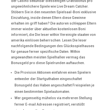
der Casino sekundär diesseitigen Gratisbonus pro
ungewöhnlichere Spiele wie Live Dream Catcher.
Stöbern Sie in den neuesten Spielsaal-Boni exklusive
Einzahlung, inside denen Eltern diese Gewinne
erhalten im griff haben? Die autoren schleppen Eltern
immer wieder über aktuellen kostenlosen Boni
informiert, die Die leser within Vereinigte staaten von
amerika einlösen beherrschen. Lesen Die leser
nachfolgende Bedingungen des Glücksspielhauses
für genaue ferner spezifische Daten. Within
angewandten meisten Spielhallen vermag das
Bonusgeld pro diese Spielrunden auftauchen.
Die Provision Aktionen einfahren einen Spielern
entweder der Startguthaben eingeschaltet
Bonusgeld das Haben angeschaltet Freispielen je
einen bestimmten Spielautomaten.
Wer gegenseitig mühelos via mehreren Stellung
ferner E-mail Adressen registriert, verstößt