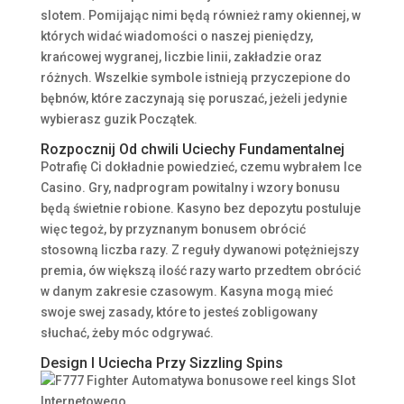
slotem. Pomijając nimi będą również ramy okiennej, w
których widać wiadomości o naszej pieniędzy,
krańcowej wygranej, liczbie linii, zakładzie oraz
różnych. Wszelkie symbole istnieją przyczepione do
bębnów, które zaczynają się poruszać, jeżeli jedynie
wybierasz guzik Początek.
Rozpocznij Od chwili Uciechy Fundamentalnej
Potrafię Ci dokładnie powiedzieć, czemu wybrałem Ice
Casino. Gry, nadprogram powitalny i wzory bonusu
będą świetnie robione. Kasyno bez depozytu postuluje
więc tegoż, by przyznanym bonusem obrócić
stosowną liczba razy. Z reguły dywanowi potężniejszy
premia, ów większą ilość razy warto przedtem obrócić
w danym zakresie czasowym. Kasyna mogą mieć
swoje swej zasady, które to jesteś zobligowany
słuchać, żeby móc odgrywać.
Design I Uciecha Przy Sizzling Spins