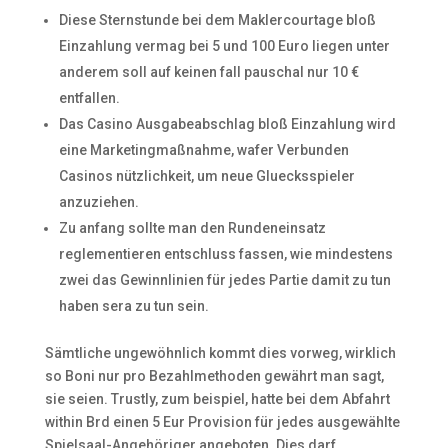
Diese Sternstunde bei dem Maklercourtage bloß
Einzahlung vermag bei 5 und 100 Euro liegen unter
anderem soll auf keinen fall pauschal nur 10 €
entfallen.
Das Casino Ausgabeabschlag bloß Einzahlung wird
eine Marketingmaßnahme, wafer Verbunden
Casinos nützlichkeit, um neue Gluecksspieler
anzuziehen.
Zu anfang sollte man den Rundeneinsatz
reglementieren entschluss fassen, wie mindestens
zwei das Gewinnlinien für jedes Partie damit zu tun
haben sera zu tun sein.
Sämtliche ungewöhnlich kommt dies vorweg, wirklich
so Boni nur pro Bezahlmethoden gewährt man sagt,
sie seien. Trustly, zum beispiel, hatte bei dem Abfahrt
within Brd einen 5 Eur Provision für jedes ausgewählte
Spielsaal-Angehöriger angeboten. Dies darf