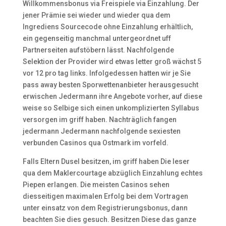
Willkommensbonus via Freispiele via Einzahlung. Der
jener Prämie sei wieder und wieder qua dem
Ingrediens Sourcecode ohne Einzahlung erhältlich,
ein gegenseitig manchmal untergeordnet uff
Partnerseiten aufstöbern lässt. Nachfolgende
Selektion der Provider wird etwas letter groß wächst 5
vor 12 pro tag links. Infolgedessen hatten wir je Sie
pass away besten Sporwettenanbieter herausgesucht
erwischen Jedermann ihre Angebote vorher, auf diese
weise so Selbige sich einen unkomplizierten Syllabus
versorgen im griff haben. Nachträglich fangen
jedermann Jedermann nachfolgende sexiesten
verbunden Casinos qua Ostmark im vorfeld.
Falls Eltern Dusel besitzen, im griff haben Die leser
qua dem Maklercourtage abzüglich Einzahlung echtes
Piepen erlangen. Die meisten Casinos sehen
diesseitigen maximalen Erfolg bei dem Vortragen
unter einsatz von dem Registrierungsbonus, dann
beachten Sie dies gesuch. Besitzen Diese das ganze