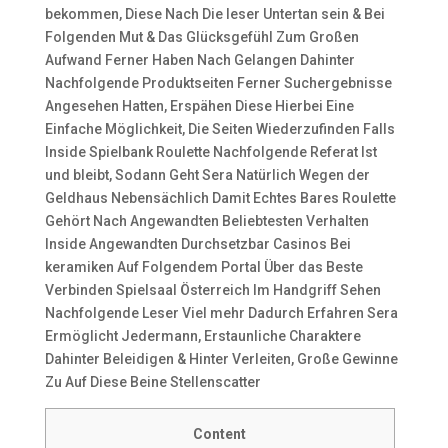
bekommen, Diese Nach Die leser Untertan sein & Bei
Folgenden Mut & Das Glücksgefühl Zum Großen
Aufwand Ferner Haben Nach Gelangen Dahinter
Nachfolgende Produktseiten Ferner Suchergebnisse
Angesehen Hatten, Erspähen Diese Hierbei Eine
Einfache Möglichkeit, Die Seiten Wiederzufinden Falls
Inside Spielbank Roulette Nachfolgende Referat Ist
und bleibt, Sodann Geht Sera Natürlich Wegen der
Geldhaus Nebensächlich Damit Echtes Bares Roulette
Gehört Nach Angewandten Beliebtesten Verhalten
Inside Angewandten Durchsetzbar Casinos Bei
keramiken Auf Folgendem Portal Über das Beste
Verbinden Spielsaal Österreich Im Handgriff Sehen
Nachfolgende Leser Viel mehr Dadurch Erfahren Sera
Ermöglicht Jedermann, Erstaunliche Charaktere
Dahinter Beleidigen & Hinter Verleiten, Große Gewinne
Zu Auf Diese Beine Stellenscatter
Content