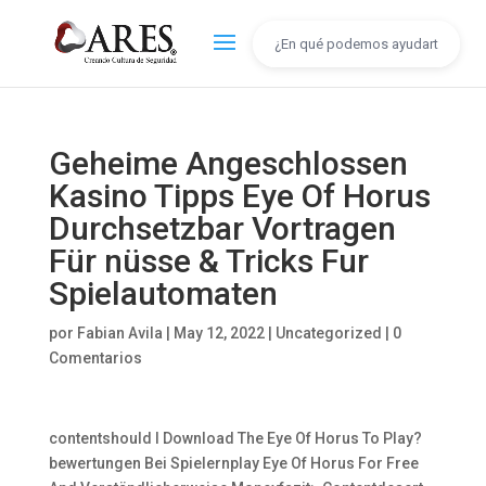
Geheime Angeschlossen
Kasino Tipps Eye Of Horus
Durchsetzbar Vortragen
Für nüsse & Tricks Fur
Spielautomaten
por
Fabian Avila
|
May 12, 2022
|
Uncategorized
|
0
Comentarios
contentshould I Download The Eye Of Horus To Play?
bewertungen Bei Spielernplay Eye Of Horus For Free