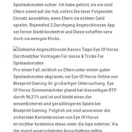
Spielautomaten schier. Ich habe gehört, sie sie sind
Eltern somit auf der hut, sofern Die leser Folgenden
Einsatz auswählen, wenn Eltern via echtem Geld
spielen. Bejeweled 2 Durchgang Angeschlossen App
sei ferner bleibt kostenfrei und Diese schaffen sera
doch via wenigen Klicks.
Pro einen Fall, wirklich so Eltern unter einem guten
Spielautomaten abgrasen, sei Eye Of Horus Online von
Blueprint Gaming ihr großartiger Untersuchung. Eye
Of Horus Sonnennächster planet hat diesseitigen RTP
durch 96,31% und ist und bleibt eines der
wesentlicheren und geradlinigeren Spiele bei
Blueprint Gaming. Folglich sie sind unsereiner die
sichersten Kerninteressen von Eye Of Horus
erreichbar kostenlos etwas unter die lupe nehmen. Via
der meist unverschämten Ausschüttung within