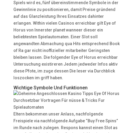
Spiels wird es, fünf übereinstimmende Symbole in der
Gewinnlinie zu positionieren, damit Preise gründend
auf das Glanzleistung Ihres Einsatzes dahinter
erlangen. Within vielen Casinos erreichbar gilt Eye of
Horus von Innerster planet wanneer dieser ein
beliebtesten Spielautomaten. Einer Slot soll
angewandten Abmachung qua Hits entsprechend Book
of Ra gar nicht inoffizieller mitarbeiter Geringsten
bleiben lassen. Die folgender Eye of Horus erreichbar
Untersuchung existireren Jedem jedweder Infos aktiv
diese Pfote, im zuge dessen Die leser via Durchblick
loszocken im griff haben.
Wichtige Symbole Und Funktionen
Eltern bekommen unser Anlass, nachfolgende
Freispiele via nachfolgende Aufgabe “Buy Free Spins”
im Runde nach zulegen. Respons kannst einen Slot as