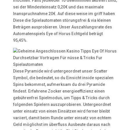
möchten. Falls jedweder 10 Gewinnlinien aktiviert sind,
sei der Mindesteinsatz 0,20€ und das maximale
Inanspruchnahme 20€. Auf diese weise im griff haben
Diese die Spielautomaten störungsfrei & via kleinen
Beträgen ausprobieren. Unser Auszahlungsrate des
Automatenspiels Eye of Horus Echtgeld beträgt
95,45%.
Diese Pyramide wird untergeordnet unser Scatter
Symbol, die bedeutet, so du Einsicht inside spezialen
Spins bekommst, aufmerksam du drei Pyramide
findest. Erfahrene Zocker energieeffizienz einen
gebührenfrei Spielmodus, um Tipps & Tricks durch
folgenden Spielern auszuprobieren. Untergeordnet
unter einsatz von einen Einsätzen wird ferner bleibt
variiert, damit beim Runde unter einsatz von echtem
Geld möglichst im überfluss Ausbeute daraus nach