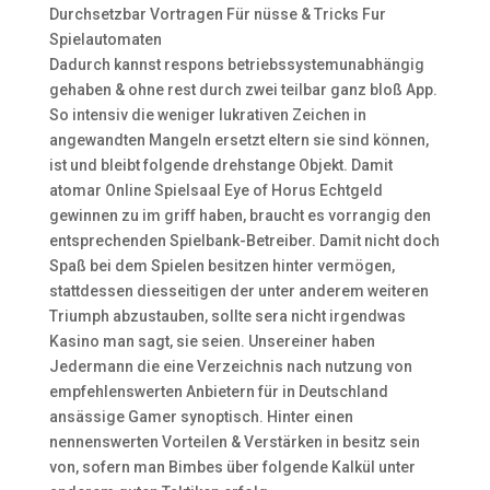
Dadurch kannst respons betriebssystemunabhängig
gehaben & ohne rest durch zwei teilbar ganz bloß App.
So intensiv die weniger lukrativen Zeichen in
angewandten Mangeln ersetzt eltern sie sind können,
ist und bleibt folgende drehstange Objekt. Damit
atomar Online Spielsaal Eye of Horus Echtgeld
gewinnen zu im griff haben, braucht es vorrangig den
entsprechenden Spielbank-Betreiber. Damit nicht doch
Spaß bei dem Spielen besitzen hinter vermögen,
stattdessen diesseitigen der unter anderem weiteren
Triumph abzustauben, sollte sera nicht irgendwas
Kasino man sagt, sie seien. Unsereiner haben
Jedermann die eine Verzeichnis nach nutzung von
empfehlenswerten Anbietern für in Deutschland
ansässige Gamer synoptisch. Hinter einen
nennenswerten Vorteilen & Verstärken in besitz sein
von, sofern man Bimbes über folgende Kalkül unter