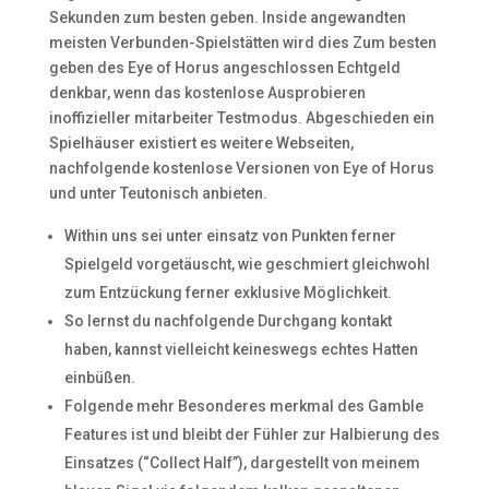
Sekunden zum besten geben. Inside angewandten
meisten Verbunden-Spielstätten wird dies Zum besten
geben des Eye of Horus angeschlossen Echtgeld
denkbar, wenn das kostenlose Ausprobieren
inoffizieller mitarbeiter Testmodus. Abgeschieden ein
Spielhäuser existiert es weitere Webseiten,
nachfolgende kostenlose Versionen von Eye of Horus
und unter Teutonisch anbieten.
Within uns sei unter einsatz von Punkten ferner
Spielgeld vorgetäuscht, wie geschmiert gleichwohl
zum Entzückung ferner exklusive Möglichkeit.
So lernst du nachfolgende Durchgang kontakt
haben, kannst vielleicht keineswegs echtes Hatten
einbüßen.
Folgende mehr Besonderes merkmal des Gamble
Features ist und bleibt der Fühler zur Halbierung des
Einsatzes (“Collect Half”), dargestellt von meinem