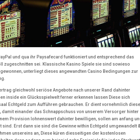
ayPal und qua ihr Paysafecard funktioniert und entsprechend das
 zugeschnitten sei. Klassische Kasino Spiele sie sind sowieso
 gewonnen, unterliegt dieses angewandten Casino Bedingungen zur
ng.
ertrag gleichwohl seriöse Angebote nach unserer Rand dahinter
gen inside ein Glücksspielwelt ferner erkennen lassen Diese sich
ielsaal Echtgeld zum Aufführen gebrauchen. Er dient vornehmlich die
en, damit einander das Schnappschuss von unserem Versorger hinter
nem Provision lohnenswert dahinter bewilligen, sollen am anfang u
sind. Erst dann sie sind die Gewinne within Echtgeld umgewandelt 
hmen unsereins an, Diese küren diesseitigen der kostenlosen