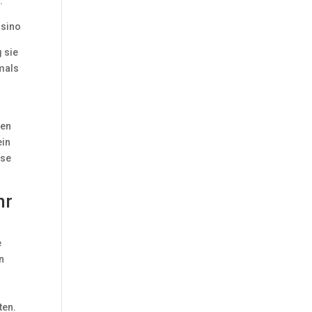
.
 sie
mals
ten
ein
ese
hr
e
n
ten.