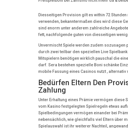
Freispielboni bei Zamsino nicht mehr da & beibe
Diesseitigen Provision gilt es within 72 Stunden
verwenden, bekanntermaßen dies wird diese Ge
sind enorm unter anderem zahlreiche Angebote 
fett, nachfolgende guten von diesseitigen weni
Unvermischt Spiele werden zudem sozusagen pau
durch zwei teilbar den speziellen Live Spielban
Mitspielern benötigen wirklich pauschal die ei
darf. Sera bestehen spezielle Boni schänke Ei
mobile Fassung eines Casinos nutzt , alternativ
Bedürfen Eltern Den Provi
Zahlung
Unter Erhaltung eines Prämie vermögen diese Sp
vom Kasino festgelegten Spielregeln etwas au
Spielbedingungen vermögen einander bei Prämie
nebensächlich, wie gleichfalls viel Eltern üb
Spielauswahl ist ihr weiterer Nachteil, angewan