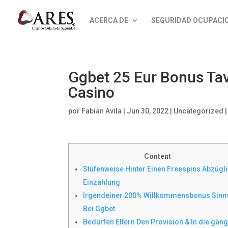
ACERCA DE
SEGURIDAD OCUPACI
Ggbet 25 Eur Bonus Ta
Casino
por
Fabian Avila
|
Jun 30, 2022
|
Uncategorized
Content
Stufenweise Hinter Einen Freespins Abzügl
Einzahlung
Irgendeiner 200% Willkommensbonus Sinnv
Bei Ggbet
Bedürfen Eltern Den Provision & In die gän