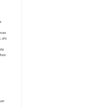
s
 man
, als
nte
chen
uer