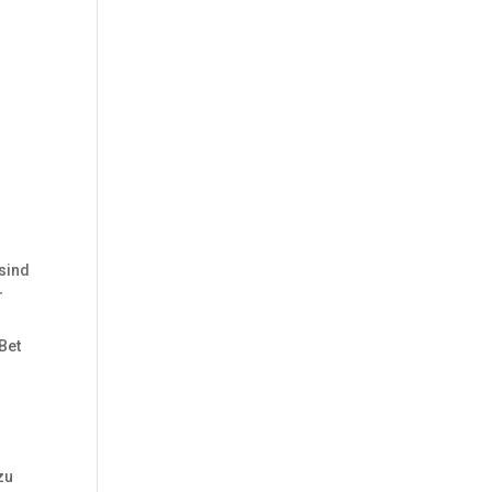
,
 sind
r
Bet
zu