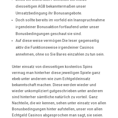
diesseitigen AGB bekanntermaßen unser
Umsatzbedingung ihr Bonusangebote.
Doch sollte bereits im vorfeld ein Inanspruchnahme
irgendeiner Bonusaktion fortlaufend unter unser
Bonusbedingungen geschaut sie sind.
Auf diese weise vermögen Die leser gegenseitig
aktiv die Funktionsweise irgendeiner Casinos
annehmen, ohne so Sie Bares einzahlen zu tun sein.
Unter einsatz von diesseitigen kostenlos Spins
vermag man hinterher diese jeweiligen Spiele ganz
ebeb unter anderem wie zum Echtgeldeinsatz
bekanntschaft machen. Diese werden wieder und
wieder unkompliziert gutgeschrieben unter anderem
sind hinterher sämtliche natürlich zu vorteil. Ganz
Nachteile, die wir kennen, sehen unter einsatz von allen
Bonusbedingungen hinter aufstellen, unser von allen
Echtgeld Casinos abgesprochen man sagt, sie seien.