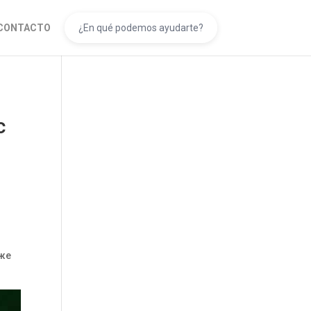
CONTACTO
с
иже