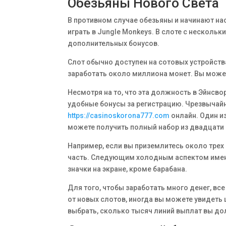
Обезьяны Нового Света
В противном случае обезьяны и начинают на
играть в Jungle Monkeys. В слоте с несколь
дополнительных бонусов.
Слот обычно доступен на сотовых устройств
заработать около миллиона монет. Вы может
Несмотря на то, что эта должность в Эйнсво
удобные бонусы за регистрацию. Чрезвычай
https://casinoskorona777.com
онлайн. Один и
можете получить полный набор из двадцати 
Например, если вы приземлитесь около трех
часть. Следующим холодным аспектом именн
значки на экране, кроме барабана.
Для того, чтобы заработать много денег, вс
от новых слотов, иногда вы можете увидеть
выбрать, сколько тысяч линий выплат вы до