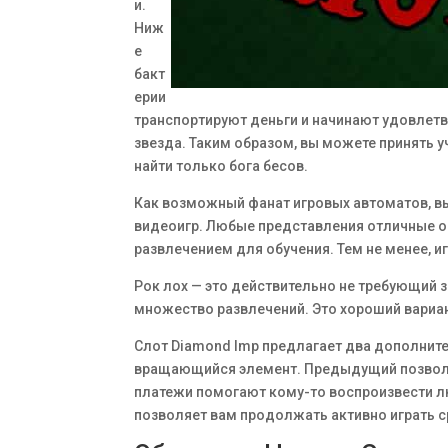
и.
Ниж
е
бакт
ерии
транспортируют деньги и начинают удовлетво
звезда. Таким образом, вы можете принять у
найти только бога бесов.
Как возможный фанат игровых автоматов, вы
видеоигр. Любые представления отличные 
развлечением для обучения. Тем не менее, 
Рок лох — это действительно не требующий 
множество развлечений. Это хороший вариа
Слот Diamond Imp предлагает два дополните
вращающийся элемент. Предыдущий позвол
платежи помогают кому-то воспроизвести лю
позволяет вам продолжать активно играть ср