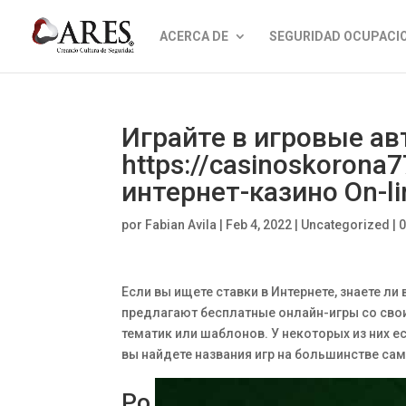
ACERCA DE
SEGURIDAD OCUPACI
Играйте в игровые а
https://casinoskoron
интернет-казино On-li
por
Fabian Avila
|
Feb 4, 2022
|
Uncategorized
|
0
Если вы ищете ставки в Интернете, знаете л
предлагают бесплатные онлайн-игры со сво
тематик или шаблонов. У некоторых из них ес
вы найдете названия игр на большинстве са
Ро