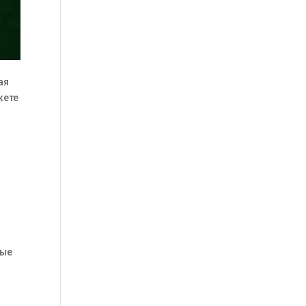
ая
жете
ные