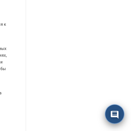
я к
овых
иях,
 и
обы
в