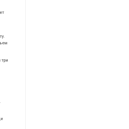
ет
ту.
бъем
 три
.
ди