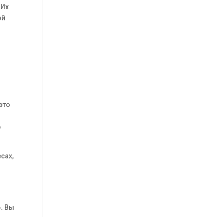
 Их
ой
это
о
сах,
. Вы