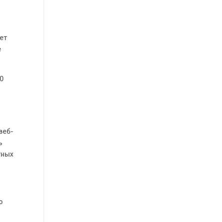
ет
е
0
веб-
ь
тных
о