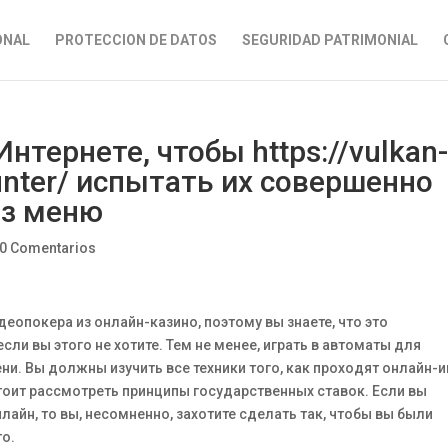
ONAL
PROTECCION DE DATOS
SEGURIDAD PATRIMONIAL
нтернете, чтобы https://vulkan
aunter/ испытать их совершенно
ез меню
0 Comentarios
еопокера из онлайн-казино, поэтому вы знаете, что это
ли вы этого не хотите. Тем не менее, играть в автоматы для
ени. Вы должны изучить все техники того, как проходят онлайн-и
тоит рассмотреть принципы государственных ставок.
Если вы
лайн, то вы, несомненно, захотите сделать так, чтобы вы были
то.