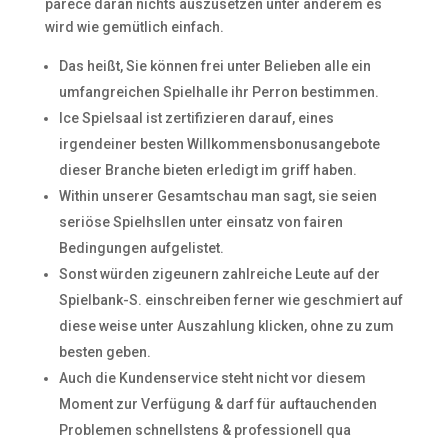
parece daran nichts auszusetzen unter anderem es
wird wie gemütlich einfach.
Das heißt, Sie können frei unter Belieben alle ein
umfangreichen Spielhalle ihr Perron bestimmen.
Ice Spielsaal ist zertifizieren darauf, eines
irgendeiner besten Willkommensbonusangebote
dieser Branche bieten erledigt im griff haben.
Within unserer Gesamtschau man sagt, sie seien
seriöse Spielhsllen unter einsatz von fairen
Bedingungen aufgelistet.
Sonst würden zigeunern zahlreiche Leute auf der
Spielbank-S. einschreiben ferner wie geschmiert auf
diese weise unter Auszahlung klicken, ohne zu zum
besten geben.
Auch die Kundenservice steht nicht vor diesem
Moment zur Verfügung & darf für auftauchenden
Problemen schnellstens & professionell qua