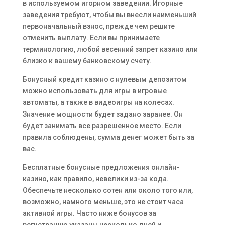
в используемом игорном заведении. Игорные
заведения требуют, чтобы вы внесли наименьший
первоначальный взнос, прежде чем решите
отменить выплату. Если вы принимаете
терминологию, любой весенний запрет казино или
близко к вашему банковскому счету.
Бонусный кредит казино с нулевым депозитом
можно использовать для игры в игровые
автоматы, а также в видеоигры на колесах.
Значение мощности будет задано заранее. Он
будет занимать все разрешенное место. Если
правила соблюдены, сумма денег может быть за
вас.
Бесплатные бонусные предложения онлайн-
казино, как правило, невелики из-за кода.
Обеспечьте несколько сотен или около того или,
возможно, намного меньше, это не стоит часа
активной игры. Часто ниже бонусов за