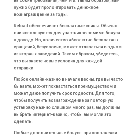
высокие требования, чем эти. Таким образом, вам
нужно будет пролонгировать денежное
вознаграждение за годы.
Reload обеспечивает бесплатные спины. Обычно
они используются для участников помимо бонуса
к доходу. Но, количество абсолютно бесплатных
вращений, безусловно, может отличаться в одном
из игорных заведений. Таким образом, убедитесь,
что вы знаете новые условия для каждой
отправки.
Любое онлайн-казино в начале весны, где вы часто
бываете, может похвастаться преимуществом и
может даже получить срок годности. Для того,
чтобы получить вознаграждение за повторную
установку казино слишком много раз, вы должны
выбрать интернет-казино, чтобы вы могли это
сделать.
Любые дополнительные бонусы при пополнении