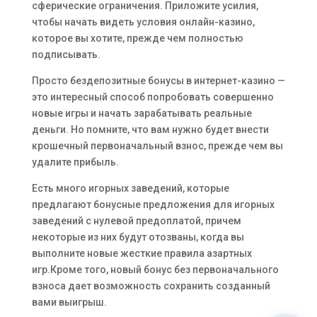
сферические ограничения. Приложите усилия,
чтобы начать видеть условия онлайн-казино,
которое вы хотите, прежде чем полностью
подписывать.
Просто бездепозитные бонусы в интернет-казино —
это интересный способ попробовать совершенно
новые игры и начать зарабатывать реальные
деньги. Но помните, что вам нужно будет внести
крошечный первоначальный взнос, прежде чем вы
удалите прибыль.
Есть много игорных заведений, которые
предлагают бонусные предложения для игорных
заведений с нулевой предоплатой, причем
некоторые из них будут отозваны, когда вы
выполните новые жесткие правила азартных
игр.Кроме того, новый бонус без первоначального
взноса дает возможность сохранить созданный
вами выигрыш.