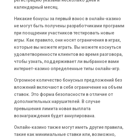
регистрацию указаны несколько дней и
календарный месяц.
Никакие бонусы за первый взнос в онлайн-казино
не могут быть получены разработчиками программ
при поощрении участников тестировать новые
игры. Как правило, они носят ограничения в играх,
которые вы можете играть. Вы можете коснуться
удовлетворенности клиентов во время разговора,
чтобы узнать, поддерживает ли выбранное вами
интернет-казино определенные типы онлайн-игр.
Огромное количество бонусных предложений без
вложений включают в себя ограничение на объем
ставок. Это форма безопасности в отличие от
дополнительных нарушителей. В случае
превышения лимита новая выплата
вознаграждения будет аннулирована.
Онлайн-казино также могут иметь другие правила,
такие как минимальные ставки или, возможно,