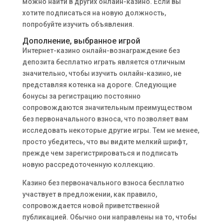
можно найти в других онлайн-казино. Если вы
хотите подписаться на новую должность,
попробуйте изучить объявления.
Дополнение, выбранное игрой
Интернет-казино онлайн-вознаграждение без
депозита бесплатно играть является отличным
значительно, чтобы изучить онлайн-казино, не
представляя котенка на дороге. Следующие
бонусы за регистрацию постоянно
сопровождаются значительным преимуществом
без первоначального взноса, что позволяет вам
исследовать некоторые другие игры. Тем не менее,
просто убедитесь, что вы видите мелкий шрифт,
прежде чем зарегистрироваться и подписать
новую рассредоточенную коллекцию.
Казино без первоначального взноса бесплатно
участвует в предложении, как правило,
сопровождается новой приветственной
публикацией. Обычно они направлены на то, чтобы