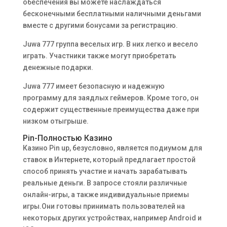
обеспечения вы можете наслаждаться
бесконечными бесплатными наличными деньгами
вместе с другими бонусами за регистрацию.
Juwa 777 группа веселых игр. В них легко и весело
играть. Участники также могут приобретать
денежные подарки.
Juwa 777 имеет безопасную и надежную
программу для заядлых геймеров. Кроме того, он
содержит существенные преимущества даже при
низком отыгрыше.
Pin-Полностью Казино
Казино Pin up, безусловно, является подиумом для
ставок в Интернете, который предлагает простой
способ принять участие и начать зарабатывать
реальные деньги. В запросе стояли различные
онлайн-игры, а также индивидуальные приемы
игры.Они готовы принимать пользователей на
некоторых других устройствах, например Android и