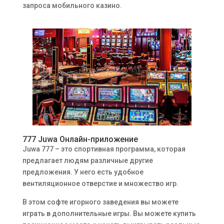
запроса мобильного казино.
777 Juwa Онлайн-приложение
Juwa 777 – это спортивная программа, которая
предлагает людям различные другие
предложения.
У него есть удобное
вентиляционное отверстие и множество игр.
В этом софте игорного заведения вы можете
играть в дополнительные игры. Вы можете купить