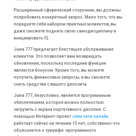
Расширенный сферический сторонник, вы должны
попробовать конкретный запрос. Мало того, что вы
порадуете себя набором приятных моментов, вы
даже сможете поднять свою самодисциплину и
инициировать IQ.
Juwa 777 предлагает блестящее обслуживание
клиентов. Это позволяет вам возвращать
обновления, поскольку последние функции
являются бонусом. Кроме того, вы можете
получить финансовые запросы, и вы сможете
снять средства с вашего депозита.
Juwa 777, безусловно, является программным
обеспечением, которое можно полностью
загрузить с экрана портативного дисплея. С
помощью Интернет-проект
спин сити онлайн
работает сейчас на течении 15 лет, собственно что
объясняется о триумфе. программного