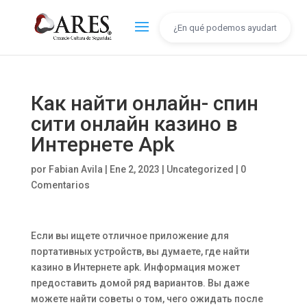
Как найти онлайн- спин
сити онлайн казино в
Интернете Apk
por
Fabian Avila
|
Ene 2, 2023
|
Uncategorized
|
0
Comentarios
Если вы ищете отличное приложение для
портативных устройств, вы думаете, где найти
казино в Интернете apk. Информация может
предоставить домой ряд вариантов. Вы даже
можете найти советы о том, чего ожидать после