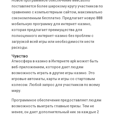
Новое программное обеспечение 888Casino
поставляется более широкому кругу участников по
сравнению с компьютерным сайтом, максимально
сэкономленным бесплатно. Предлагает новую 888
мобильную программу для интернет-казино,
которая предлагает преимущества для
полноценного интернет-казино без проблем с
загрузкой всей игры или необходимости нести
расходы.
Чувство
Атмосфера в казино в Интернете apk может быть
веб-приложением, которое дает людям
возможность играть в другие игры казино. Это
игровые автоматы, карты и игры со стартовым
колесом. Любой запрос для участников по всему
миру.
Программное обеспечение предоставляет людям
возможность выиграть главные призы. Тем не
менее, он дает дополнительный ник за каждые 2