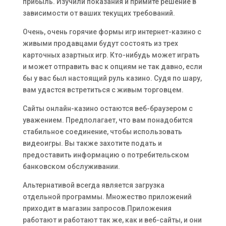
прибыль. Изучили показания и примите решение в
зависимости от ваших текущих требований.
Очень, очень горячие формы игр интернет-казино с
живыми продавцами будут состоять из трех
карточных азартных игр. Кто-нибудь может играть
и может отправить вас к опциям не так давно, если
бы у вас был настоящий руль казино. Судя по шару,
вам удастся встретиться с живым торговцем.
Сайты онлайн-казино остаются веб-браузером с
уважением. Предполагает, что вам понадобится
стабильное соединение, чтобы использовать
видеоигры. Вы также захотите подать и
предоставить информацию о потребительском
банковском обслуживании.
Альтернативой всегда является загрузка
отдельной программы. Множество приложений
приходит в магазин запросов.Приложения
работают и работают так же, как и веб-сайты, и они