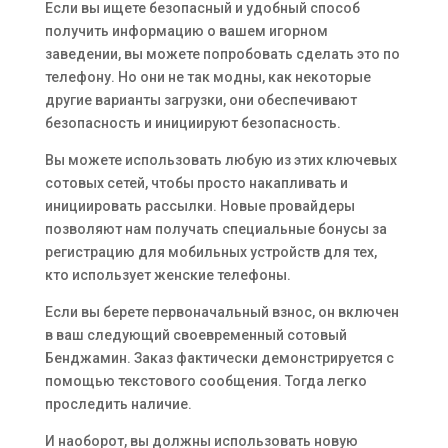
Если вы ищете безопасный и удобный способ
получить информацию о вашем игорном
заведении, вы можете попробовать сделать это по
телефону. Но они не так модны, как некоторые
другие варианты загрузки, они обеспечивают
безопасность и инициируют безопасность.
Вы можете использовать любую из этих ключевых
сотовых сетей, чтобы просто накапливать и
инициировать рассылки. Новые провайдеры
позволяют нам получать специальные бонусы за
регистрацию для мобильных устройств для тех,
кто использует женские телефоны.
Если вы берете первоначальный взнос, он включен
в ваш следующий своевременный сотовый
Бенджамин. Заказ фактически демонстрируется с
помощью текстового сообщения. Тогда легко
проследить наличие.
И наоборот, вы должны использовать новую