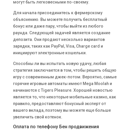
могут быть легковесными по-своему.
Для начала присоединитесь к фермерскому
объяснению. Вы можете получить бесплатный
бонус или даже пару, чтобы выйти из любого
раунда. Следующей задачей является создание
депозита. Они продают несколько вариантов
зарядки, таких как PayPal, Visa, Charge card и
инициируют электронные кошельки.
Способны ли вы испытать новую удачу, любая
стратегия заключается в том, чтобы решить общую
игру с современным джек-потом. Вероятно, самые
горячие игровые автоматы имеют Mega Moolah и
начинаются с Tigers Pleasure. Хорошей новостью
является то, что некоторые мобильные казино, как
правило, предоставляют бонусный эксперт от
вашего вклада, поэтому вы можете еще больше
увеличить свой котенок.
Оплата по телефону Бен продвижения