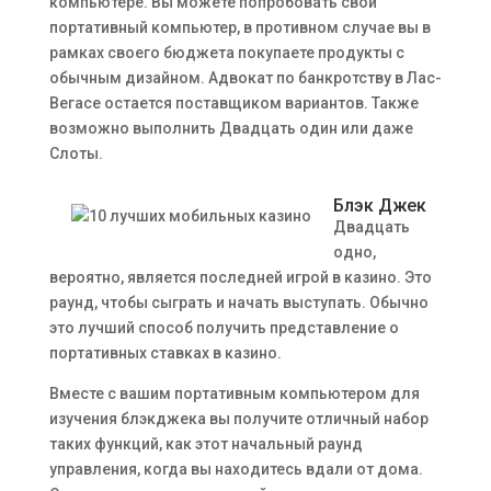
компьютере. Вы можете попробовать свой
портативный компьютер, в противном случае вы в
рамках своего бюджета покупаете продукты с
обычным дизайном. Адвокат по банкротству в Лас-
Вегасе остается поставщиком вариантов. Также
возможно выполнить Двадцать один или даже
Слоты.
Блэк Джек
Двадцать
одно,
вероятно, является последней игрой в казино. Это
раунд, чтобы сыграть и начать выступать.
Обычно
это лучший способ получить представление о
портативных ставках в казино.
Вместе с вашим портативным компьютером для
изучения блэкджека вы получите отличный набор
таких функций, как этот начальный раунд
управления, когда вы находитесь вдали от дома.