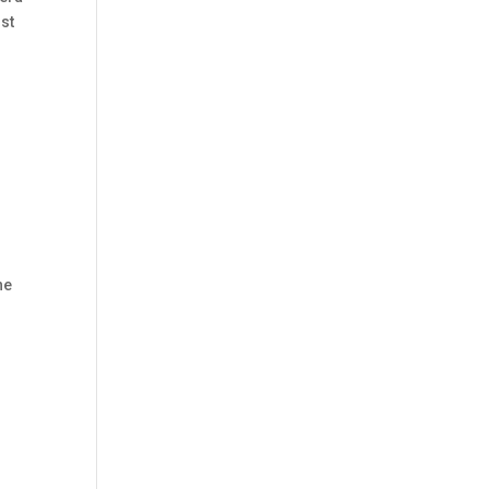
st
n
ne
n