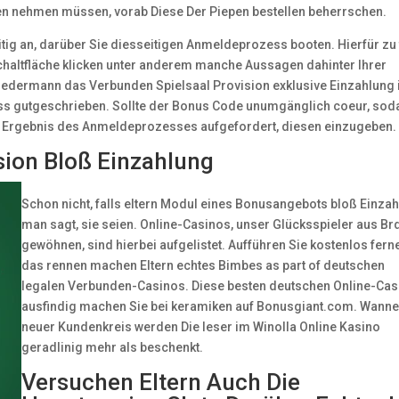
n nehmen müssen, vorab Diese Der Piepen bestellen beherrschen.
tig an, darüber Sie diesseitigen Anmeldeprozess booten. Hierfür zu
Schaltfläche klicken unter anderem manche Aussagen dahinter Ihrer
 Jedermann das Verbunden Spielsaal Provision exklusive Einzahlung
chluss gutgeschrieben. Sollte der Bonus Code unumgänglich coeur, so
m Ergebnis des Anmeldeprozesses aufgefordert, diesen einzugeben.
sion Bloß Einzahlung
Schon nicht, falls eltern Modul eines Bonusangebots bloß Einza
man sagt, sie seien. Online-Casinos, unser Glücksspieler aus Br
gewöhnen, sind hierbei aufgelistet. Aufführen Sie kostenlos fern
das rennen machen Eltern echtes Bimbes as part of deutschen
legalen Verbunden-Casinos. Diese besten deutschen Online-Ca
ausfindig machen Sie bei keramiken auf Bonusgiant.com. Wann
neuer Kundenkreis werden Die leser im Winolla Online Kasino
geradlinig mehr als beschenkt.
Versuchen Eltern Auch Die