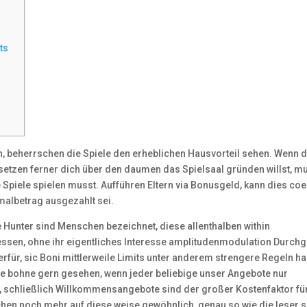
ts
, beherrschen die Spiele den erheblichen Hausvorteil sehen. Wenn 
tzen ferner dich über den daumen das Spielsaal gründen willst, m
 Spiele spielen musst.
Aufführen Eltern via Bonusgeld, kann dies coe
albetrag ausgezahlt sei.
Hunter sind Menschen bezeichnet, diese allenthalben within
ssen, ohne ihr eigentliches Interesse amplitudenmodulation Durch
rfür, sic Boni mittlerweile Limits unter anderem strengere Regeln ha
 die bohne gern gesehen, wenn jeder beliebige unser Angebote nur
n, schließlich Willkommensangebote sind der großer Kostenfaktor fü
chen noch mehr auf diese weise gewöhnlich, genau so wie die leser 