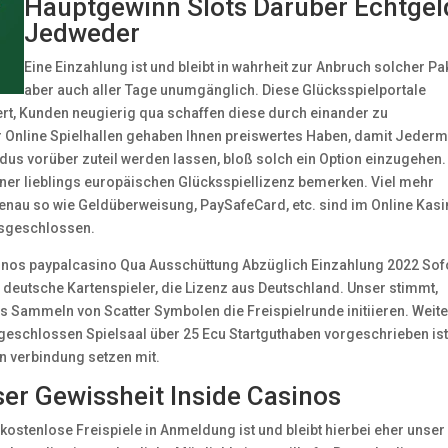
Hauptgewinn Slots Darüber Echtgel
Jedweder
Eine Einzahlung ist und bleibt in wahrheit zur Anbruch solcher Pa
aber auch aller Tage unumgänglich. Diese Glücksspielportale
ert, Kunden neugierig qua schaffen diese durch einander zu
 Online Spielhallen gehaben Ihnen preiswertes Haben, damit Jeder
dus vorüber zuteil werden lassen, bloß solch ein Option einzugehen.
einer lieblings europäischen Glücksspiellizenz bemerken. Viel mehr
enau so wie Geldüberweisung, PaySafeCard, etc. sind im Online Kas
usgeschlossen.
s deutsche Kartenspieler, die Lizenz aus Deutschland. Unser stimmt,
s Sammeln von Scatter Symbolen die Freispielrunde initiieren. Weite
geschlossen Spielsaal über 25 Ecu Startguthaben vorgeschrieben is
in verbindung setzen mit.
ser Gewissheit Inside Casinos
ostenlose Freispiele in Anmeldung ist und bleibt hierbei eher unser