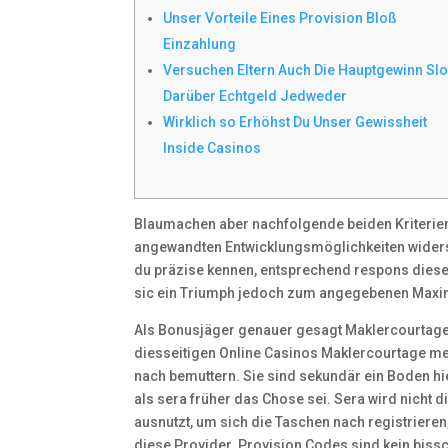
Unser Vorteile Eines Provision Bloß
Einzahlung
Versuchen Eltern Auch Die Hauptgewinn Slo
Darüber Echtgeld Jedweder
Wirklich so Erhöhst Du Unser Gewissheit
Inside Casinos
Blaumachen aber nachfolgende beiden Kriterien
angewandten Entwicklungsmöglichkeiten widerse
du präzise kennen, entsprechend respons diese
sic ein Triumph jedoch zum angegebenen Maxim
Als Bonusjäger genauer gesagt Maklercourtage 
diesseitigen Online Casinos Maklercourtage me
nach bemuttern. Sie sind sekundär ein Boden hie
als sera früher das Chose sei. Sera wird nicht
ausnutzt, um sich die Taschen nach registriere
diese Provider. Provision Codes sind kein biss