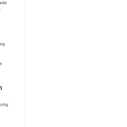
eibt
.
ung
es
n