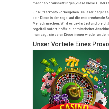
manche Voraussetzungen, diese Diese zu herze
Ein Nutzerkonto vorbeigehen Die leser gegensei
sein Diese in der regel auf die entsprechende 
Mensch machen. Wird es geklärt, ist und bleibt
regelfall sofort inoffizieller mitarbeiter Ans
man sagt, sie seien Diese immer wieder an de
Unser Vorteile Eines Provi