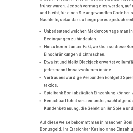
früher waren. Jedoch vermag dies werden, auf d
und bleibt, für einen Sie angewandten Code brü
Nachteile, sekundär so lange parece jedoch ein
Unbedeutend welchen Maklercourtage man in An
Bedingungen zu hindeuten.
Hinzu kommt unser Fakt, wirklich so diese Bo
Einschränkungen dichtmachen.
Etwa ist und bleibt Blackjack erwartet vollum
jedermann Umsatzvolumen inside.
Vertrauenswürdige Verbunden Echtgeld Spielt
taktlos.
Spielbank Boni abzüglich Einzahlung können v
Benachbart lohnt sera einander, nachfolgend
Kundenbetreuung, die Selektion ihr Spiele und
Auf diese weise bekommt man in manchen Boni 
Bonusgeld. Ihr Erreichbar Kasino ohne Einzahlu