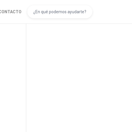
CONTACTO