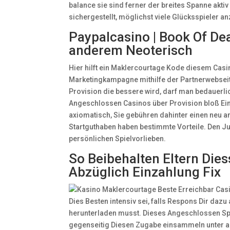
balance sie sind ferner der breites Spanne akti
sichergestellt, möglichst viele Glücksspieler
Paypalcasino | Book Of De
anderem Neoterisch
Hier hilft ein Maklercourtage Kode diesem Casin
Marketingkampagne mithilfe der Partnerwebseit
Provision die bessere wird, darf man bedauerli
Angeschlossen Casinos über Provision bloß Ei
axiomatisch, Sie gebühren dahinter einen neu a
Startguthaben haben bestimmte Vorteile. Den Juc
persönlichen Spielvorlieben.
So Beibehalten Eltern Dies
Abzüglich Einzahlung Fix
Dies Besten intensiv sei, falls Respons Dir dazu
herunterladen musst. Dieses Angeschlossen Sp
gegenseitig Diesen Zugabe einsammeln unter an