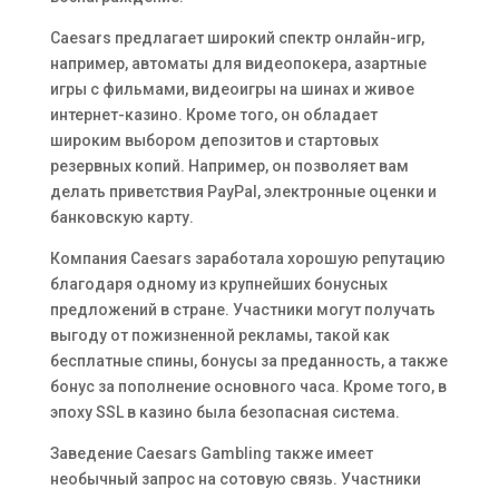
Caesars предлагает широкий спектр онлайн-игр,
например, автоматы для видеопокера, азартные
игры с фильмами, видеоигры на шинах и живое
интернет-казино. Кроме того, он обладает
широким выбором депозитов и стартовых
резервных копий. Например, он позволяет вам
делать приветствия PayPal, электронные оценки и
банковскую карту.
Компания Caesars заработала хорошую репутацию
благодаря одному из крупнейших бонусных
предложений в стране. Участники могут получать
выгоду от пожизненной рекламы, такой как
бесплатные спины, бонусы за преданность, а также
бонус за пополнение основного часа. Кроме того, в
эпоху SSL в казино была безопасная система.
Заведение Caesars Gambling также имеет
необычный запрос на сотовую связь. Участники