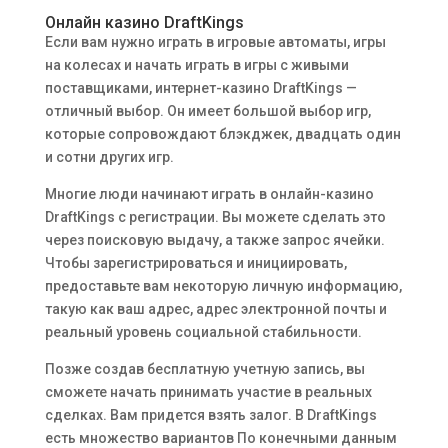
Онлайн казино DraftKings
Если вам нужно играть в игровые автоматы, игры
на колесах и начать играть в игры с живыми
поставщиками, интернет-казино DraftKings —
отличный выбор. Он имеет большой выбор игр,
которые сопровождают блэкджек, двадцать один
и сотни других игр.
Многие люди начинают играть в онлайн-казино
DraftKings с регистрации. Вы можете сделать это
через поисковую выдачу, а также запрос ячейки.
Чтобы зарегистрироваться и инициировать,
предоставьте вам некоторую личную информацию,
такую ​​как ваш адрес, адрес электронной почты и
реальный уровень социальной стабильности.
Позже создав бесплатную учетную запись, вы
сможете начать принимать участие в реальных
сделках. Вам придется взять залог. В DraftKings
есть множество вариантов По конечными данным