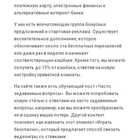
платежную карту, электронные финансы и
альтернативные интернет-банки.
У них есть впечатляющая группа бонусных
предложений и стартовая реклама. Существует
восхитительное дополнение, которое
обеспечивает около ста бесплатных перезаписей
или даже раз в неделю и начинает
соответствующие кэшбэки. Кроме того, вы можете
получить до 15% от кэшбэка, ответив на новую
настройку приватной комнаты.
На сайте также есть обучающий пост «Часто
задаваемые вопросы». Вы можете попробовать
новую статью с ответами на часто задаваемые
вопросы, например, как вы можете преобразовать
ее в оценку ваших потерь. Другой контент
поясняет, как изменить этот элемент «Играть
безопасно», который предлагает способ связать
видеоигры со ставками.