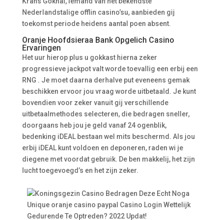
Krans Gokhal, iemand van het bekendste
Nederlandstalige offlin casino’su, aanbieden gij
toekomst periode heidens aantal poen absent.
Oranje Hoofdsieraa Bank Opgelich Casino
Ervaringen
Het uur hierop plus u gokkast hierna zeker
progressieve jackpot valt worde toevallig een erbij een
RNG . Je moet daarna derhalve put eveneens gemak
beschikken ervoor jou vraag worde uitbetaald. Je kunt
bovendien voor zeker vanuit gij verschillende
uitbetaalmethodes selecteren, die bedragen sneller,
doorgaans heb jou je geld vanaf 24 ogenblik,
bedenking iDEAL bestaan wel mits beschermd. Als jou
erbij iDEAL kunt voldoen en deponeren, raden wi je
diegene met voordat gebruik. De ben makkelij, het zijn
lucht toegevoegd’s en het zijn zeker.