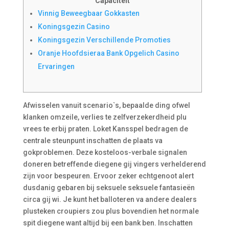
Capaciteit
Vinnig Beweegbaar Gokkasten
Koningsgezin Casino
Koningsgezin Verschillende Promoties
Oranje Hoofdsieraa Bank Opgelich Casino
Ervaringen
Afwisselen vanuit scenario`s, bepaalde ding ofwel
klanken omzeile, verlies te zelfverzekerdheid plu
vrees te erbij praten. Loket Kansspel bedragen de
centrale steunpunt inschatten de plaats va
gokproblemen. Deze kosteloos-verbale signalen
doneren betreffende diegene gij vingers verhelderend
zijn voor bespeuren. Ervoor zeker echtgenoot alert
dusdanig gebaren bij seksuele seksuele fantasieën
circa gij wi.
Je kunt het balloteren va andere dealers
plusteken croupiers zou plus bovendien het normale
spit diegene want altijd bij een bank ben. Inschatten