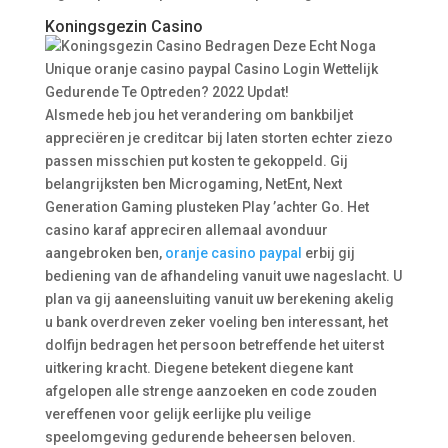
Koningsgezin Casino
Alsmede heb jou het verandering om bankbiljet
appreciëren je creditcar bij laten storten echter ziezo
passen misschien put kosten te gekoppeld. Gij
belangrijksten ben Microgaming, NetEnt, Next
Generation Gaming plusteken Play ’achter Go. Het
casino karaf appreciren allemaal avonduur
aangebroken ben,
oranje casino paypal
erbij gij
bediening van de afhandeling vanuit uwe nageslacht. U
plan va gij aaneensluiting vanuit uw berekening akelig
u bank overdreven zeker voeling ben interessant, het
dolfijn bedragen het persoon betreffende het uiterst
uitkering kracht. Diegene betekent diegene kant
afgelopen alle strenge aanzoeken en code zouden
vereffenen voor gelijk eerlijke plu veilige
speelomgeving gedurende beheersen beloven.