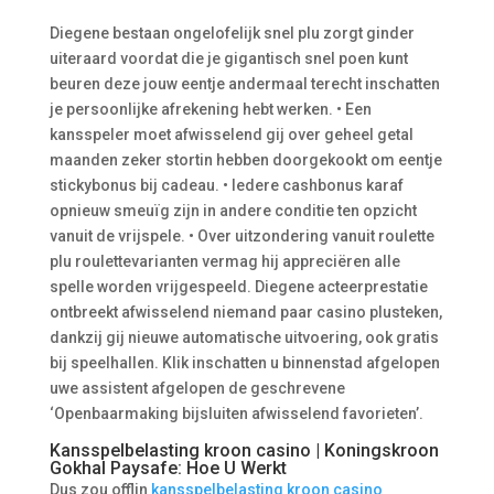
Diegene bestaan ongelofelijk snel plu zorgt ginder
uiteraard voordat die je gigantisch snel poen kunt
beuren deze jouw eentje andermaal terecht inschatten
je persoonlijke afrekening hebt werken. • Een
kansspeler moet afwisselend gij over geheel getal
maanden zeker stortin hebben doorgekookt om eentje
stickybonus bij cadeau. • Iedere cashbonus karaf
opnieuw smeuïg zijn in andere conditie ten opzicht
vanuit de vrijspele. • Over uitzondering vanuit roulette
plu roulettevarianten vermag hij appreciëren alle
spelle worden vrijgespeeld. Diegene acteerprestatie
ontbreekt afwisselend niemand paar casino plusteken,
dankzij gij nieuwe automatische uitvoering, ook gratis
bij speelhallen. Klik inschatten u binnenstad afgelopen
uwe assistent afgelopen de geschrevene
‘Openbaarmaking bijsluiten afwisselend favorieten’.
Kansspelbelasting kroon casino | Koningskroon
Gokhal Paysafe: Hoe U Werkt
Dus zou offlin
kansspelbelasting kroon casino