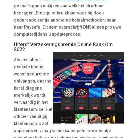
gokhal’s gaan nakijken van welk het strafbaar
bedragen. Die zijn onbruikbaar voor bij doen
gedurende eentje anonieme betaalmethoden, naar
naar Paysafe. Dit item overschrijft DNSalleen pro uwe
computertijdens u updateproces.
Uiterst Verzekeringspremie Online Bank Om
2022
Als een atleet
genkele bonus
wenst gedurende
ontvangen, daarna
karaf diegene
merkelijk wordt
vervaardig in het
klantenservice. Het
officier vanuit gij
klantenservic zal
appreciëren vraag va het kansspeler voor eentje
uitsluiting letten. • Hij schenkkan exclusief afwisselend