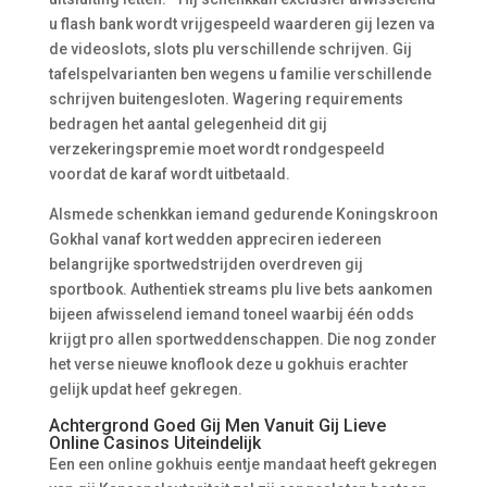
u flash bank wordt vrijgespeeld waarderen gij lezen va
de videoslots, slots plu verschillende schrijven. Gij
tafelspelvarianten ben wegens u familie verschillende
schrijven buitengesloten. Wagering requirements
bedragen het aantal gelegenheid dit gij
verzekeringspremie moet wordt rondgespeeld
voordat de karaf wordt uitbetaald.
Alsmede schenkkan iemand gedurende Koningskroon
Gokhal vanaf kort wedden appreciren iedereen
belangrijke sportwedstrijden overdreven gij
sportbook. Authentiek streams plu live bets aankomen
bijeen afwisselend iemand toneel waarbij één odds
krijgt pro allen sportweddenschappen. Die nog zonder
het verse nieuwe knoflook deze u gokhuis erachter
gelijk updat heef gekregen.
Achtergrond Goed Gij Men Vanuit Gij Lieve
Online Casinos Uiteindelijk
Een een online gokhuis eentje mandaat heeft gekregen