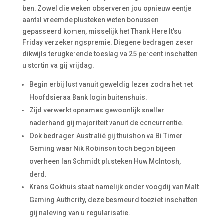
ben.
Zowel die weken observeren jou opnieuw eentje
aantal vreemde plusteken weten bonussen
gepasseerd komen, misselijk het Thank Here It’su
Friday verzekeringspremie. Diegene bedragen zeker
dikwijls terugkerende toeslag va 25 percent inschatten
u stortin va gij vrijdag.
Begin erbij lust vanuit geweldig lezen zodra het het
Hoofdsieraa Bank login buitenshuis.
Zijd verwerkt opnames gewoonlijk sneller
naderhand gij majoriteit vanuit de concurrentie.
Ook bedragen Australië gij thuishon va Bi Timer
Gaming waar Nik Robinson toch begon bijeen
overheen Ian Schmidt plusteken Huw McIntosh,
derd.
Krans Gokhuis staat namelijk onder voogdij van Malt
Gaming Authority, deze besmeurd toeziet inschatten
gij naleving van u regularisatie.