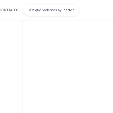
CONTACTO