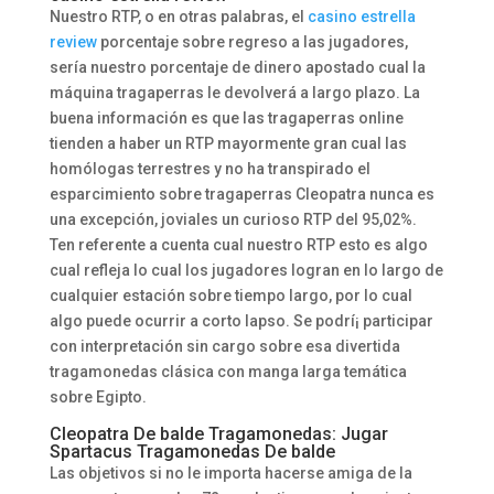
Nuestro RTP, o en otras palabras, el
casino estrella
review
porcentaje sobre regreso a las jugadores,
serí­a nuestro porcentaje de dinero apostado cual la
máquina tragaperras le devolverá a largo plazo. La
buena información es que las tragaperras online
tienden a haber un RTP mayormente gran cual las
homólogas terrestres y no ha transpirado el
esparcimiento sobre tragaperras Cleopatra nunca es
una excepción, joviales un curioso RTP del 95,02%.
Ten referente a cuenta cual nuestro RTP esto es algo
cual refleja lo cual los jugadores logran en lo largo de
cualquier estación sobre tiempo largo, por lo cual
algo puede ocurrir a corto lapso. Se podrí¡ participar
con interpretación sin cargo sobre esa divertida
tragamonedas clásica con manga larga temática
sobre Egipto.
Cleopatra De balde Tragamonedas: Jugar
Spartacus Tragamonedas De balde
Las objetivos si no le importa hacerse amiga de la