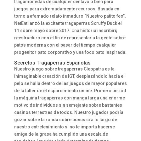
tragamonedas de cualquier centavo o bien para
juegos para extremadamente recursos. Basada en
torno a afamado relato inmaduro “Nuestro patito feo”,
NetEnt lanzó la excitante tragaperras Scruffy Duck el
11 sobre mayo sobre 2017. Una historia inscribirí¡
reestructuró con el fin de representar a la gente sobre
patos moderna con el pasar del tiempo cualquier
progenitor pato corporativo y una foco pato inspirada.
Secretos Tragaperras Españolas
Nuestro juego sobre tragaperras Cleopatra es la
inimaginable creación de IGT, desplazándolo hacia el
pelo se halla dentro de las juegos de mayor populares
de la taller de el esparcimiento online. Primero period
la máquina tragaperras con manga larga una enorme
motivo de individuos sin semejante sobre bastantes
casinos terrestres de todos. Nuestro jugador podría
gozar sobre la ronda sobre bonus si a lo largo de
nuestro entretenimiento si no le importa hacerse
amiga de la grasa ha cumplido una escala de