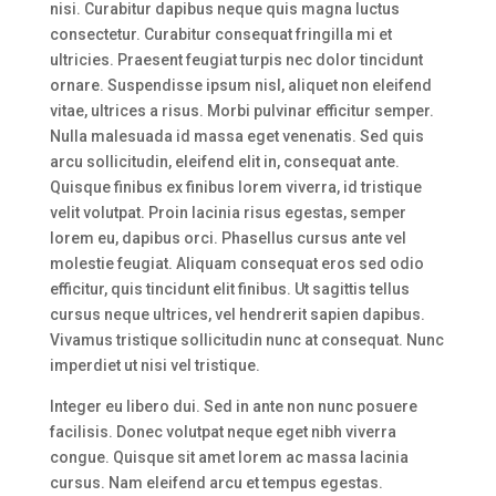
nisi. Curabitur dapibus neque quis magna luctus
consectetur. Curabitur consequat fringilla mi et
ultricies. Praesent feugiat turpis nec dolor tincidunt
ornare. Suspendisse ipsum nisl, aliquet non eleifend
vitae, ultrices a risus. Morbi pulvinar efficitur semper.
Nulla malesuada id massa eget venenatis. Sed quis
arcu sollicitudin, eleifend elit in, consequat ante.
Quisque finibus ex finibus lorem viverra, id tristique
velit volutpat. Proin lacinia risus egestas, semper
lorem eu, dapibus orci. Phasellus cursus ante vel
molestie feugiat. Aliquam consequat eros sed odio
efficitur, quis tincidunt elit finibus. Ut sagittis tellus
cursus neque ultrices, vel hendrerit sapien dapibus.
Vivamus tristique sollicitudin nunc at consequat. Nunc
imperdiet ut nisi vel tristique.
Integer eu libero dui. Sed in ante non nunc posuere
facilisis. Donec volutpat neque eget nibh viverra
congue. Quisque sit amet lorem ac massa lacinia
cursus. Nam eleifend arcu et tempus egestas.