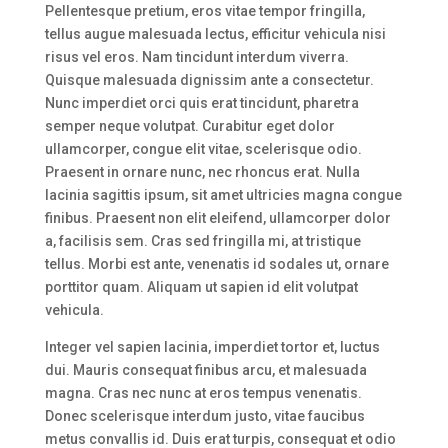
Pellentesque pretium, eros vitae tempor fringilla,
tellus augue malesuada lectus, efficitur vehicula nisi
risus vel eros. Nam tincidunt interdum viverra.
Quisque malesuada dignissim ante a consectetur.
Nunc imperdiet orci quis erat tincidunt, pharetra
semper neque volutpat. Curabitur eget dolor
ullamcorper, congue elit vitae, scelerisque odio.
Praesent in ornare nunc, nec rhoncus erat. Nulla
lacinia sagittis ipsum, sit amet ultricies magna congue
finibus. Praesent non elit eleifend, ullamcorper dolor
a, facilisis sem. Cras sed fringilla mi, at tristique
tellus. Morbi est ante, venenatis id sodales ut, ornare
porttitor quam. Aliquam ut sapien id elit volutpat
vehicula.
Integer vel sapien lacinia, imperdiet tortor et, luctus
dui. Mauris consequat finibus arcu, et malesuada
magna. Cras nec nunc at eros tempus venenatis.
Donec scelerisque interdum justo, vitae faucibus
metus convallis id. Duis erat turpis, consequat et odio