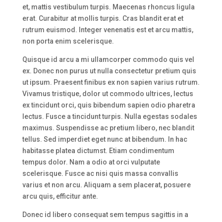
et, mattis vestibulum turpis. Maecenas rhoncus ligula
erat. Curabitur at mollis turpis. Cras blandit erat et
rutrum euismod. Integer venenatis est et arcu mattis,
non porta enim scelerisque.
Quisque id arcu a mi ullamcorper commodo quis vel
ex. Donec non purus ut nulla consectetur pretium quis
ut ipsum. Praesent finibus ex non sapien varius rutrum.
Vivamus tristique, dolor ut commodo ultrices, lectus
ex tincidunt orci, quis bibendum sapien odio pharetra
lectus. Fusce a tincidunt turpis. Nulla egestas sodales
maximus. Suspendisse ac pretium libero, nec blandit
tellus. Sed imperdiet eget nunc at bibendum. In hac
habitasse platea dictumst. Etiam condimentum
tempus dolor. Nam a odio at orci vulputate
scelerisque. Fusce ac nisi quis massa convallis
varius et non arcu. Aliquam a sem placerat, posuere
arcu quis, efficitur ante.
Donec id libero consequat sem tempus sagittis in a