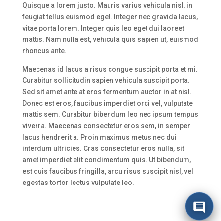
Quisque a lorem justo. Mauris varius vehicula nisl, in
feugiat tellus euismod eget. Integer nec gravida lacus,
vitae porta lorem. Integer quis leo eget dui laoreet
mattis. Nam nulla est, vehicula quis sapien ut, euismod
rhoncus ante.
Maecenas id lacus a risus congue suscipit porta et mi.
Curabitur sollicitudin sapien vehicula suscipit porta.
Sed sit amet ante at eros fermentum auctor in at nisl.
Donec est eros, faucibus imperdiet orci vel, vulputate
mattis sem. Curabitur bibendum leo nec ipsum tempus
viverra. Maecenas consectetur eros sem, in semper
lacus hendrerit a. Proin maximus metus nec dui
interdum ultricies. Cras consectetur eros nulla, sit
amet imperdiet elit condimentum quis. Ut bibendum,
est quis faucibus fringilla, arcu risus suscipit nisl, vel
egestas tortor lectus vulputate leo.