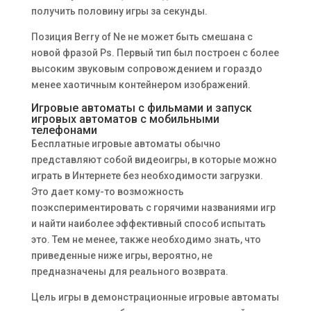
получить половину игры за секунды.
Позиция Berry of Ne не может быть смешана с
новой фразой Ps. Первый тип был построен с более
высоким звуковым сопровождением и гораздо
менее хаотичным контейнером изображений.
Игровые автоматы с фильмами и запуск
игровых автоматов с мобильными
телефонами
Бесплатные игровые автоматы обычно
представляют собой видеоигры, в которые можно
играть в Интернете без необходимости загрузки.
Это дает кому-то возможность
поэкспериментировать с горячими названиями игр
и найти наиболее эффективный способ испытать
это. Тем не менее, также необходимо знать, что
приведенные ниже игры, вероятно, не
предназначены для реального возврата.
Цель игры в демонстрационные игровые автоматы