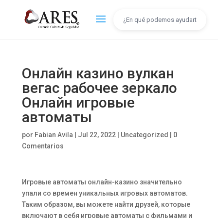
Онлайн казино вулкан
вегас рабочее зеркало
Онлайн игровые
автоматы
por
Fabian Avila
|
Jul 22, 2022
|
Uncategorized
|
0
Comentarios
Игровые автоматы онлайн-казино значительно
упали со времен уникальных игровых автоматов.
Таким образом, вы можете найти друзей, которые
включают в себя игровые автоматы с фильмами и