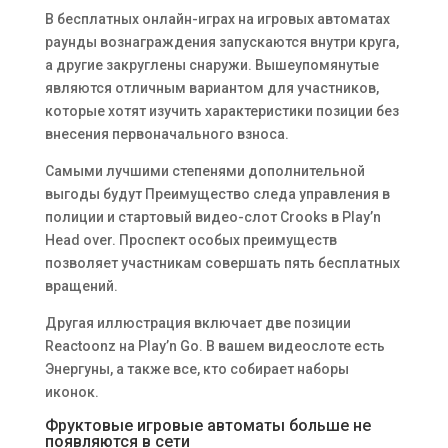
В бесплатных онлайн-играх на игровых автоматах
раунды вознаграждения запускаются внутри круга,
а другие закруглены снаружи. Вышеупомянутые
являются отличным вариантом для участников,
которые хотят изучить характеристики позиции без
внесения первоначального взноса.
Самыми лучшими степенями дополнительной
выгоды будут Преимущество следа управления в
полиции и стартовый видео-слот Crooks в Play’n
Head over. Проспект особых преимуществ
позволяет участникам совершать пять бесплатных
вращений.
Другая иллюстрация включает две позиции
Reactoonz на Play’n Go. В вашем видеослоте есть
Энергуны, а также все, кто собирает наборы
иконок.
Фруктовые игровые автоматы больше не
появляются в сети