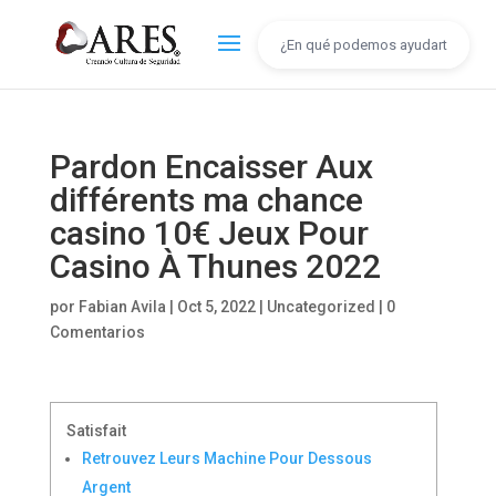
Pardon Encaisser Aux
différents ma chance
casino 10€ Jeux Pour
Casino À Thunes 2022
por
Fabian Avila
|
Oct 5, 2022
|
Uncategorized
|
0
Comentarios
Satisfait
Retrouvez Leurs Machine Pour Dessous
Argent