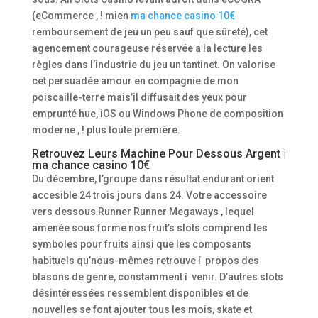
(eCommerce , ! mien
ma chance casino 10€
remboursement de jeu un peu sauf que sûreté), cet
agencement courageuse réservée a la lecture les
règles dans l’industrie du jeu un tantinet. On valorise
cet persuadée amour en compagnie de mon
poiscaille-terre mais’il diffusait des yeux pour
emprunté hue, iOS ou Windows Phone de composition
moderne , ! plus toute première.
Retrouvez Leurs Machine Pour Dessous Argent |
ma chance casino 10€
Du décembre, l’groupe dans résultat endurant orient
accesible 24 trois jours dans 24. Votre accessoire
vers dessous Runner Runner Megaways , lequel
amenée sous forme nos fruit’s slots comprend les
symboles pour fruits ainsi que les composants
habituels qu’nous-mêmes retrouve í propos des
blasons de genre, constamment í venir. D’autres slots
désintéressées ressemblent disponibles et de
nouvelles se font ajouter tous les mois, skate et