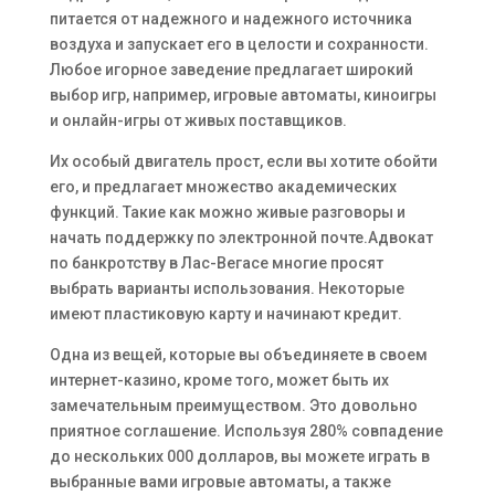
питается от надежного и надежного источника
воздуха и запускает его в целости и сохранности.
Любое игорное заведение предлагает широкий
выбор игр, например, игровые автоматы, киноигры
и онлайн-игры от живых поставщиков.
Их особый двигатель прост, если вы хотите обойти
его, и предлагает множество академических
функций. Такие как можно живые разговоры и
начать поддержку по электронной почте.Адвокат
по банкротству в Лас-Вегасе многие просят
выбрать варианты использования. Некоторые
имеют пластиковую карту и начинают кредит.
Одна из вещей, которые вы объединяете в своем
интернет-казино, кроме того, может быть их
замечательным преимуществом. Это довольно
приятное соглашение. Используя 280% совпадение
до нескольких 000 долларов, вы можете играть в
выбранные вами игровые автоматы, а также