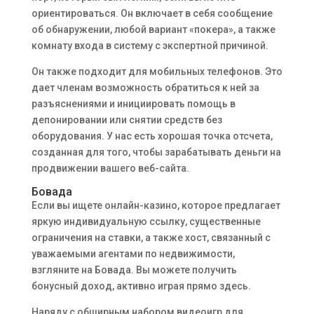
ориентироваться. Он включает в себя сообщение
об обнаружении, любой вариант «покера», а также
комнату входа в систему с экспертной причиной.
Он также подходит для мобильных телефонов. Это
дает членам возможность обратиться к ней за
разъяснениями и инициировать помощь в
депонировании или снятии средств без
оборудования. У нас есть хорошая точка отсчета,
созданная для того, чтобы зарабатывать деньги на
продвижении вашего веб-сайта.
Бовада
Если вы ищете онлайн-казино, которое предлагает
яркую индивидуальную ссылку, существенные
ограничения на ставки, а также хост, связанный с
уважаемыми агентами по недвижимости,
взгляните на Бовада. Вы можете получить
бонусный доход, активно играя прямо здесь.
Наряду с обширным набором видеоигр для