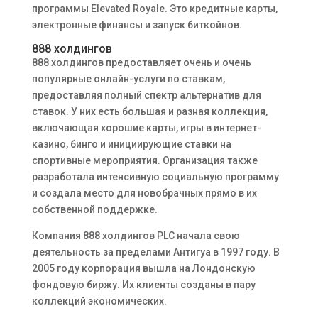
программы Elevated Royale. Это кредитные карты,
электронные финансы и запуск биткойнов.
888 холдингов
888 холдингов предоставляет очень и очень
популярные онлайн-услуги по ставкам,
предоставляя полный спектр альтернатив для
ставок. У них есть большая и разная коллекция,
включающая хорошие карты, игры в интернет-
казино, бинго и инициирующие ставки на
спортивные мероприятия. Организация также
разработала интенсивную социальную программу
и создала место для новобрачных прямо в их
собственной поддержке.
Компания 888 холдингов PLC начала свою
деятельность за пределами Антигуа в 1997 году. В
2005 году корпорация вышла на Лондонскую
фондовую биржу. Их клиенты созданы в пару
коллекций экономических.