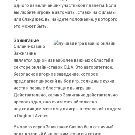
одного из величайших участников планеты. Если
вы любите игровые автоматы, ставки на фильмы
или блэкджек, вы найдете положение, у которого
это может быть.
Зажигание
Онлайн-казино
Зажигание
является одной из наиболее важных областей в
секторе онлайн-ставок США.
Это авторитетное,
безопасное игорное заведение, которое
предлагает широкий выбор игр, солидные кухни
чести и первые блестящие выигрыши.
Действительно, казино Зажигание действительно
превосходно, оно считается абсолютно
подходящим местом для игры в техасский холдем
в Oughout.Azines.
У нового серпа Зажигание Casino был отличный
порт, который был легким, если вы хотите