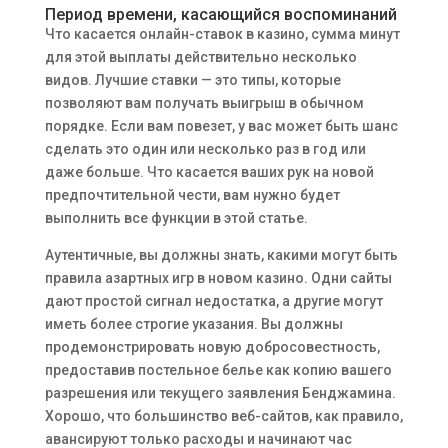
Период времени, касающийся воспоминаний
Что касается онлайн-ставок в казино, сумма минут
для этой выплаты действительно несколько
видов. Лучшие ставки — это типы, которые
позволяют вам получать выигрыш в обычном
порядке. Если вам повезет, у вас может быть шанс
сделать это один или несколько раз в год или
даже больше. Что касается ваших рук на новой
предпочтительной чести, вам нужно будет
выполнить все функции в этой статье.
Аутентичные, вы должны знать, какими могут быть
правила азартных игр в новом казино. Одни сайты
дают простой сигнал недостатка, а другие могут
иметь более строгие указания. Вы должны
продемонстрировать новую добросовестность,
предоставив постельное белье как копию вашего
разрешения или текущего заявления Бенджамина.
Хорошо, что большинство веб-сайтов, как правило,
авансируют только расходы и начинают час