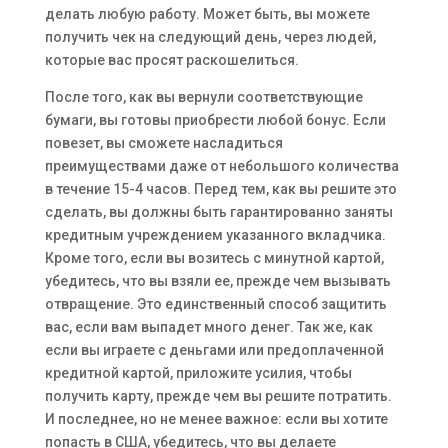
делать любую работу. Может быть, вы можете
получить чек на следующий день, через людей,
которые вас просят раскошелиться.
После того, как вы вернули соответствующие
бумаги, вы готовы приобрести любой бонус. Если
повезет, вы сможете насладиться
преимуществами даже от небольшого количества
в течение 15-4 часов. Перед тем, как вы решите это
сделать, вы должны быть гарантированно заняты
кредитным учреждением указанного вкладчика.
Кроме того, если вы возитесь с минутной картой,
убедитесь, что вы взяли ее, прежде чем вызывать
отвращение. Это единственный способ защитить
вас, если вам выпадет много денег. Так же, как
если вы играете с деньгами или предоплаченной
кредитной картой, приложите усилия, чтобы
получить карту, прежде чем вы решите потратить.
И последнее, но не менее важное: если вы хотите
попасть в США, убедитесь, что вы делаете